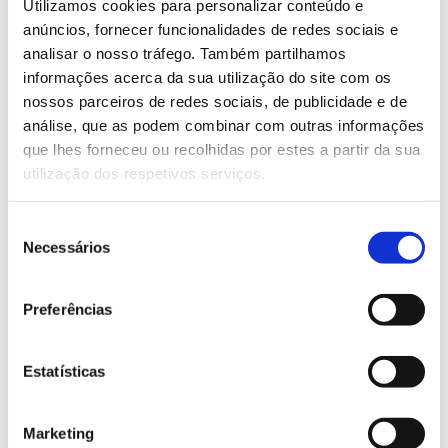
Capillary films
Utilizamos cookies para personalizar conteúdo e
anúncios, fornecer funcionalidades de redes sociais e
analisar o nosso tráfego. Também partilhamos
informações acerca da sua utilização do site com os
nossos parceiros de redes sociais, de publicidade e de
análise, que as podem combinar com outras informações
que lhes forneceu ou recolhidas por estes a partir da sua
utilização dos respetivos serviços.
Seleção
Necessários
de
LEARN MORE
consentimento
Preferências
Catalysts
Estatísticas
Marketing