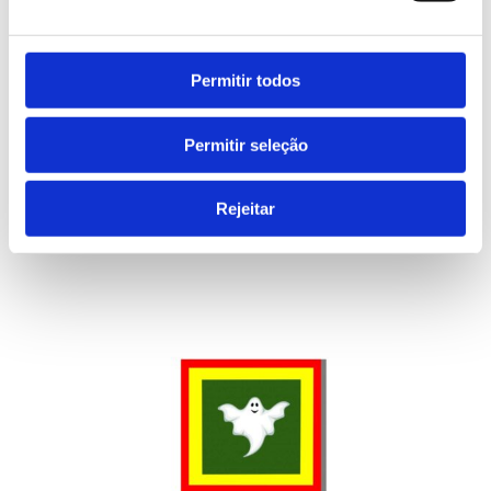
Permitir todos
Permitir seleção
LEARN MORE
Rejeitar
Films for output units