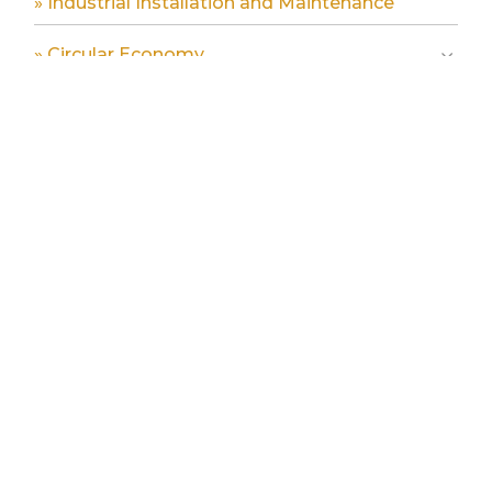
» Industrial Installation and Maintenance
» Circular Economy
» Graphic Industry
» Plastic and Rubber Industry
» Pulp, Paper and Cardboard Industry