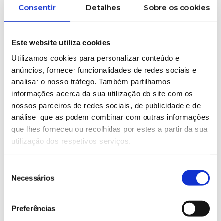
Consentir
Detalhes
Sobre os cookies
📊
Real-Time Data for Better Production
Este website utiliza cookies
By continuously monitoring key parameters
such as temperature, pressure, vibration and
Utilizamos cookies para personalizar conteúdo e
anúncios, fornecer funcionalidades de redes sociais e
energy consumption, smart sensors can
analisar o nosso tráfego. Também partilhamos
immediately detect any variation in the
informações acerca da sua utilização do site com os
production process. This significantly reduces
nossos parceiros de redes sociais, de publicidade e de
the risk of producing non-conforming parts
análise, que as podem combinar com outras informações
while helping to maintain stable operating
que lhes forneceu ou recolhidas por estes a partir da sua
conditions throughout production.
utilização dos respetivos serviços.
The result is greater product consistency,
Seleção
reduced material waste and more efficient use
Necessários
de
of available resources.
consentimento
Preferências