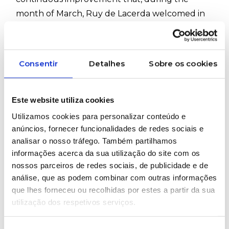
month of March, Ruy de Lacerda welcomed in
Portugal the visit of its partner Lutz Blades, an
internationally recognized company for the
development of high-precision industrial
Consentir
Detalhes
Sobre os cookies
blades.
The visit included the presence of technical
Este website utiliza cookies
specialist Eugénia Aguiar and the Global
Utilizamos cookies para personalizar conteúdo e
Commercial Director Jan Uellenberg.
anúncios, fornecer funcionalidades de redes sociais e
Throughout the week, several visits were made
analisar o nosso tráfego. Também partilhamos
to companies in the plastics sector, allowing us
informações acerca da sua utilização do site com os
nossos parceiros de redes sociais, de publicidade e de
to follow production processes and identify
análise, que as podem combinar com outras informações
opportunities to optimize cutting and material
que lhes forneceu ou recolhidas por estes a partir da sua
processing.
utilização dos respetivos serviços.
This initiative was supported by António Pereira,