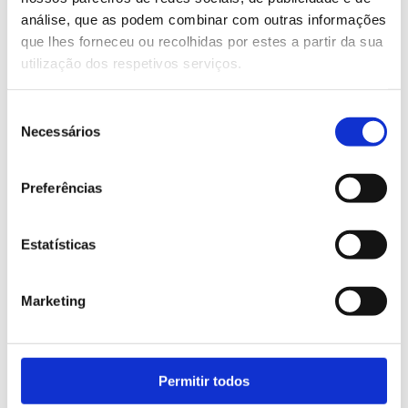
• Pre-treated plastic packaging (PE/PP)
análise, que as podem combinar com outras informações
• Chocolate labels, lids, and jars
que lhes forneceu ou recolhidas por estes a partir da sua
• Products sensitive to substance migration
utilização dos respetivos serviços.
With EuPIA GMP certification, UltraPack UVFP
Seleção
complies with legislation, follows the
Necessários
de
recommended photoinitiator list, and meets
consentimento
food safety standards.
Preferências
✔️ TampaTex TPX
Estatísticas
Developed for pad printing on:
• Jar lids
Marketing
• Dispensing closures
• Components for indirect food contact
Perfect for manufacturers who demand
Permitir todos
technical precision and regulatory compliance.