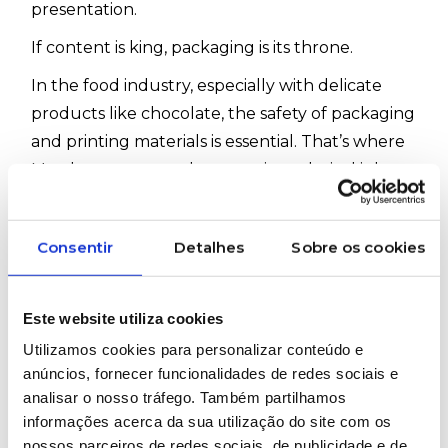
presentation.
If content is king, packaging is its throne.
In the food industry, especially with delicate
products like chocolate, the safety of packaging
and printing materials is essential. That’s where
Marabu, our trusted partner in technical inks,
comes in.
Marabu offers highly specialized solutions in
Consentir
Detalhes
Sobre os cookies
both screen printing and pad printing for
indirect food contact, including:
Este website utiliza cookies
Utilizamos cookies para personalizar conteúdo e
✔️ UltraPack UVFP
anúncios, fornecer funcionalidades de redes sociais e
A UV-curable, low-migration ink, ideal for
analisar o nosso tráfego. Também partilhamos
informações acerca da sua utilização do site com os
printing on:
nossos parceiros de redes sociais, de publicidade e de