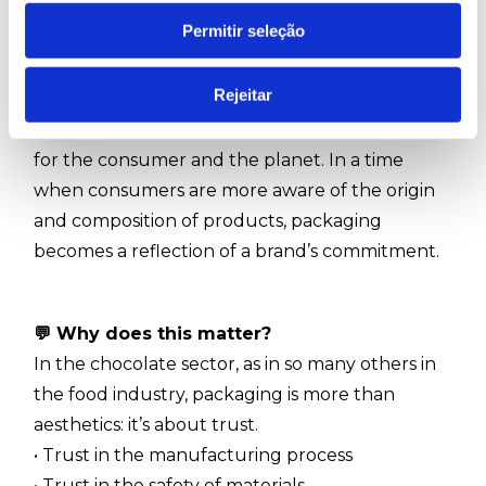
Permitir seleção
🌍
Sustainability, safety, and differentiation
Rejeitar
Choosing certified and safe inks is not just a
legal requirement — it’s a way to show respect
for the consumer and the planet. In a time
when consumers are more aware of the origin
and composition of products, packaging
becomes a reflection of a brand’s commitment.
💬
Why does this matter?
In the chocolate sector, as in so many others in
the food industry, packaging is more than
aesthetics: it’s about trust.
• Trust in the manufacturing process
• Trust in the safety of materials