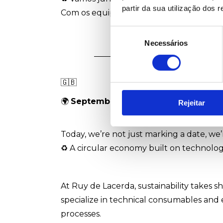
partir da sua utilização dos 
Com os equipamentos certos, consumívei
Seleção
Necessários
de
consentimento
🇬🇧
🌍
September 25 – National Sustainabi
Rejeitar
Today, we’re not just marking a date, we
♻️ A circular economy built on technology
At Ruy de Lacerda, sustainability takes
specialize in technical consumables and
processes.