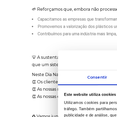
🌱 Reforçamos que, embora não processe
Capacitamos as empresas que transformam r
Promovemos a valorização dos plásticos usa
Contribuímos para uma indústria mais limpa,
💡 A sustentabilidade, para nós, é também
que um sistema circular beneficia todos
Neste Dia Nacional da Sustentabilidade,
Consentir
👏 Os clientes que adotam práticas circ
👏 As nossas representadas que nos apoi
Este website utiliza cookies
👏 As nossas equipas, sempre disponíveis p
Utilizamos cookies para pers
tráfego. Também partilhamos 
publicidade e de análise, q
♻️ Vamos juntos transformar o plástico em