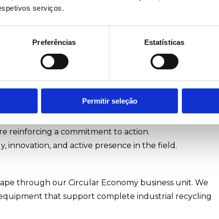
respetivos serviços.
s eficazes…e uma parceria com propósito.
Preferências
Estatísticas
lity Day
Permitir seleção
’re reinforcing a commitment to action.
, innovation, and active presence in the field.
 shape through our Circular Economy business unit. We
 equipment that support complete industrial recycling