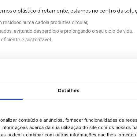
mos o plástico diretamente, estamos no centro da soluç
esíduos numa cadeia produtiva circular,
dos, evitando desperdício e prolongando o seu ciclo de vida,
 eficiente e sustentável.
 gestão inteligente e visão a longo prazo – a convicção 
: empresas, comunidades e o planeta.
 celebramos:
Detalhes
ulares e exigem o melhor em performance
am com tecnologia de alto nível
ara fazer a diferença no dia a dia
onalizar conteúdo e anúncios, fornecer funcionalidades de redes
informações acerca da sua utilização do site com os nossos pa
ue as podem combinar com outras informações que lhes forneceu 
 valor.