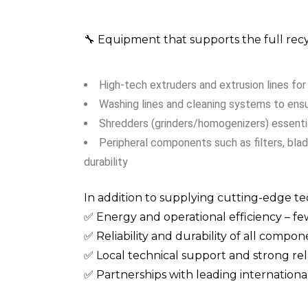
🔧 Equipment that supports the full recy
High-tech extruders and extrusion lines for 
Washing lines and cleaning systems to ensu
Shredders (grinders/homogenizers) essentia
Peripheral components such as filters, bla
durability
In addition to supplying cutting-edge t
✅ Energy and operational efficiency – f
✅ Reliability and durability of all comp
✅ Local technical support and strong rela
✅ Partnerships with leading internation