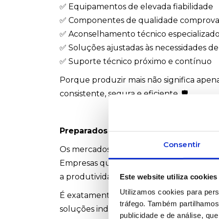
✅ Equipamentos de elevada fiabilidade
✅ Componentes de qualidade comprov
✅ Aconselhamento técnico especializad
✅ Soluções ajustadas às necessidades de
✅ Suporte técnico próximo e contínuo
Porque produzir mais não significa apena
consistente, segura e eficiente. 🛡️
Preparados para os desafios da indús
Consentir
Os mercados atuais exigem flexibilidade, 
Empresas que investem em equipamento
a produtividade e prolongar a vida útil dos
Este website utiliza cookies
Utilizamos cookies para pers
É exatamente essa visão que a Ruy de Lace
tráfego. Também partilhamos 
soluções industriais capazes de acompan
publicidade e de análise, q