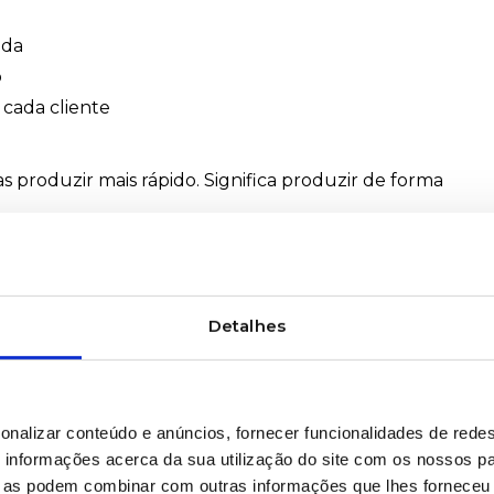
ada
o
 cada cliente
s produzir mais rápido. Significa produzir de forma
tria
💡
Detalhes
rapidez de resposta e elevados níveis de qualidade.
s fiáveis conseguem reduzir tempos de paragem, aum
 seus ativos industriais.
onalizar conteúdo e anúncios, fornecer funcionalidades de redes
rda leva diariamente aos seus clientes: disponibilizar
informações acerca da sua utilização do site com os nossos pa
har ritmos de produção exigentes, contribuindo para
ue as podem combinar com outras informações que lhes forneceu 