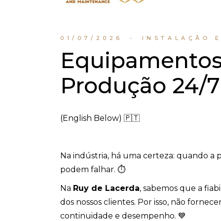
01/07/2026
INSTALAÇÃO 
Equipamentos
Produção 24/7
(English Below) 🇵🇹
Na indústria, há uma certeza: quando 
podem falhar. ⏱️
Na
Ruy de Lacerda
, sabemos que a fiab
dos nossos clientes. Por isso, não forne
continuidade e desempenho. 💙