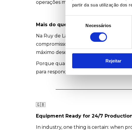
operações mais eficientes e competitivas.
partir da sua utilização dos 
Seleção
Mais do que fornecer equipamentos,
Necessários
de
consentimento
Na Ruy de Lacerda, cada projeto é enca
compromisso é ajudar os clientes a man
máximo desempenho e a máxima fiabilid
Rejeitar
Porque quando a indústria trabalha 24 h
para responder à mesma exigência. ⚙️🌍
🇬🇧
Equipment Ready for 24/7 Productio
In industry, one thing is certain: when p