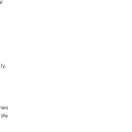
al
ly,
nies
life