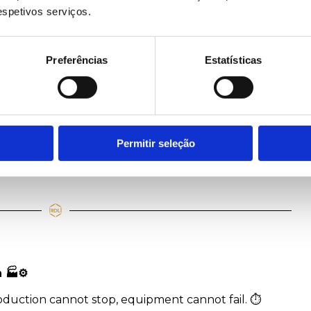
respetivos serviços.
 criamos confiança
🤝
Preferências
Estatísticas
rado como uma parceria de longo prazo. O nosso
terem as suas linhas produtivas em funcionamento, com 
ade.
Permitir seleção
oras por dia, é essencial contar com um parceiro prepar
n
🏭
⚙
roduction cannot stop, equipment cannot fail. ⏱️