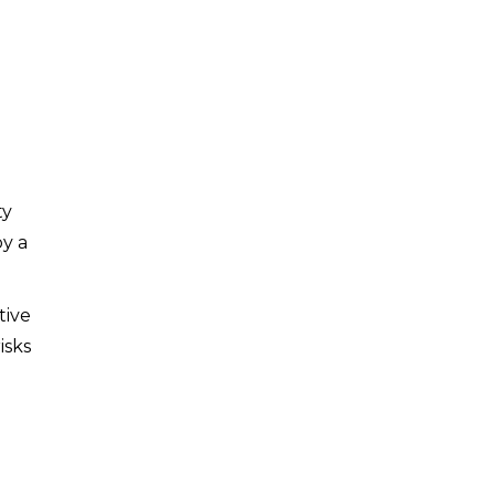
ty
by a
tive
isks