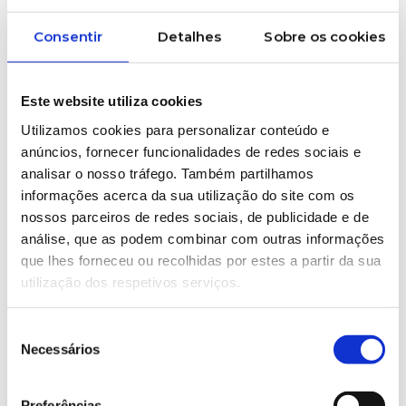
sensors, continuous monitoring and technical
diagnostics help anticipate failures before they
Consentir
Detalhes
Sobre os cookies
impact production 🔍
At Ruy de Lacerda, both Industrial Maintenance
Este website utiliza cookies
and the Graphic Industry are part of our
Utilizamos cookies para personalizar conteúdo e
business units, allowing a close technical
anúncios, fornecer funcionalidades de redes sociais e
connection between different industrial areas
analisar o nosso tráfego. Também partilhamos
🏭
informações acerca da sua utilização do site com os
nossos parceiros de redes sociais, de publicidade e de
This integrated vision makes it possible to
análise, que as podem combinar com outras informações
combine knowledge, experience and
que lhes forneceu ou recolhidas por estes a partir da sua
technology, creating more efficient, sustainable
utilização dos respetivos serviços.
and tailored solutions for the real needs of
industrial production. Because, very often, the
Seleção
Necessários
de
difference between producing and producing
consentimento
better lies in the technical details that ensure
Preferências