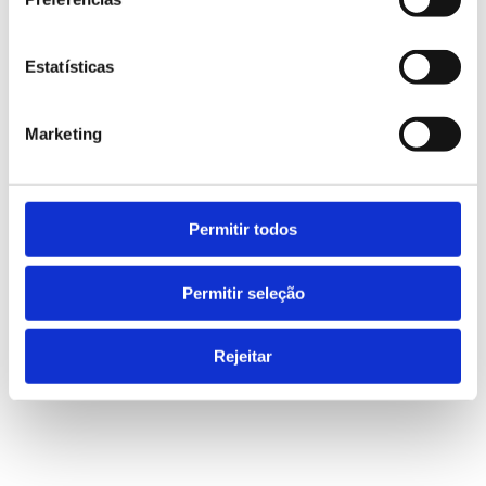
stability, quality and operational continuity ⚡📦
📊
Estatísticas
Marketing
FB
LN
PREV POST
NEXT POST
Permitir todos
Permitir seleção
Pesquisar
Rejeitar