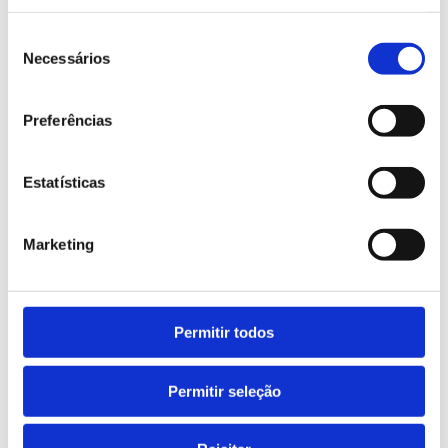
know him: an outstanding cook 👨‍🍳🔥 and an
Seleção
exceptional beer brewer 🍺🏆
Necessários
de
One of those people who can bring everyone
consentimento
together around a table 🍖🍻 with the same
Preferências
natural ease they use to solve a problem in the
company’s day-to-day operations 🛠️
Estatísticas
Because in the end, more than years of work,
what truly remains are the people, the stories,
Marketing
and the mark they leave on everyone who
works alongside them 👏🤍
Permitir todos
Permitir seleção
FB
LN