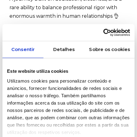
rare ability to balance professional rigor with
enormous warmth in human relationships 👌
Over the years, he has taken on different
challenges related to quality 📋, logistics 🚚,
pricing 💰 and customer support 📞🤝
Consentir
Detalhes
Sobre os cookies
He knows the backstage of industrial operations
like few others and understands that, very
often, the details make all the difference: an on-
Este website utiliza cookies
time delivery ⏱️, a quick response ⚡ or simply
Utilizamos cookies para personalizar conteúdo e
answering the phone with genuine availability
anúncios, fornecer funcionalidades de redes sociais e
analisar o nosso tráfego. Também partilhamos
☎️🙂
informações acerca da sua utilização do site com os
But Carlos is not only about spreadsheets,
nossos parceiros de redes sociais, de publicidade e de
references and orders 📦
análise, que as podem combinar com outras informações
Outside the industrial environment, there is
que lhes forneceu ou recolhidas por estes a partir da sua
utilização dos respetivos serviços.
another side equally recognised by those who