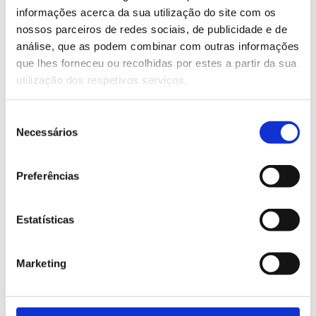
variability and increasing production
informações acerca da sua utilização do site com os
nossos parceiros de redes sociais, de publicidade e de
predictability 🔬
análise, que as podem combinar com outras informações
These solutions are especially relevant for
que lhes forneceu ou recolhidas por estes a partir da sua
technical applications such as seals, gaskets and
utilização dos respetivos serviços.
moulded parts.
Seleção
Necessários
de
As Andreia Neves points out:
consentimento
“In the rubber industry, material consistency is
Preferências
just as important as the equipment itself. Good
control always starts with the choice of
Estatísticas
consumables.”
Marketing
Equipment for rubber processing also plays a
decisive role. Moulding and injection processes