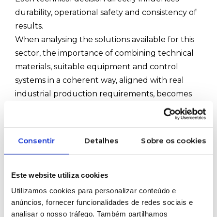
durability, operational safety and consistency of
results.
When analysing the solutions available for this
sector, the importance of combining technical
materials, suitable equipment and control
systems in a coherent way, aligned with real
industrial production requirements, becomes
clear 🔧
Consentir
Detalhes
Sobre os cookies
Technical consumables for rubber play a
central role in defining the final properties of
materials. Compounds, additives and pre-
Este website utiliza cookies
dispersed solutions make it possible to achieve
Utilizamos cookies para personalizar conteúdo e
more controlled mechanical, thermal and
anúncios, fornecer funcionalidades de redes sociais e
chemical characteristics, reducing process
analisar o nosso tráfego. Também partilhamos