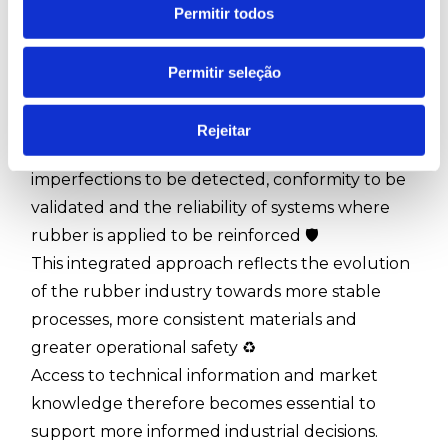
require precision, repeatability and long-term
Permitir todos
stability, contributing to better dimensional
quality of parts and a lower incidence of defects
Permitir seleção
⚙️📐
Inspection and quality control complete this
Rejeitar
ecosystem. Verification technologies allow
imperfections to be detected, conformity to be
validated and the reliability of systems where
rubber is applied to be reinforced 🛡️
This integrated approach reflects the evolution
of the rubber industry towards more stable
processes, more consistent materials and
greater operational safety ♻️
Access to technical information and market
knowledge therefore becomes essential to
support more informed industrial decisions.