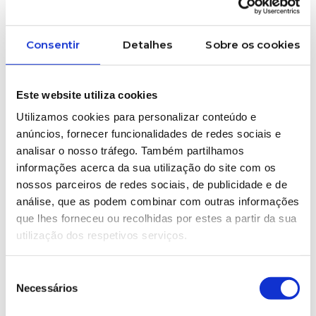
Consentir
Detalhes
Sobre os cookies
Este website utiliza cookies
03/12/2024
INDÚSTRIA DOS PLÁSTICOS E DA
Utilizamos cookies para personalizar conteúdo e
BORRACHA
anúncios, fornecer funcionalidades de redes sociais e
Soluções
analisar o nosso tráfego. Também partilhamos
informações acerca da sua utilização do site com os
Sustentáveis para
nossos parceiros de redes sociais, de publicidade e de
análise, que as podem combinar com outras informações
a Indústria do
que lhes forneceu ou recolhidas por estes a partir da sua
utilização dos respetivos serviços.
Plástico
Seleção
Necessários
de
consentimento
A sustentabilidade é essencial para o futuro da