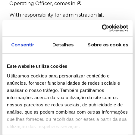
Operating Officer, comes in 🧭.
With responsibility for administration 📊,
warehouse management 🏭 and team
coordination 👥, her role sits at the centre of the
company’s daily organisation.
Consentir
Detalhes
Sobre os cookies
Administration requires control and clarity.
The warehouse requires method and efficiency.
Este website utiliza cookies
People management requires proximity and
Utilizamos cookies para personalizar conteúdo e
balance ⚖️.
anúncios, fornecer funcionalidades de redes sociais e
On a daily basis, Clara oversees inbound and
analisar o nosso tráfego. Também partilhamos
outbound material flows 🚛, ensures that
informações acerca da sua utilização do site com os
nossos parceiros de redes sociais, de publicidade e de
internal processes run smoothly and
análise, que as podem combinar com outras informações
guarantees that the structure supports the
que lhes forneceu ou recolhidas por estes a partir da sua
demands of partners and clients 📈.
utilização dos respetivos serviços.
More than managing tasks, it is about ensuring