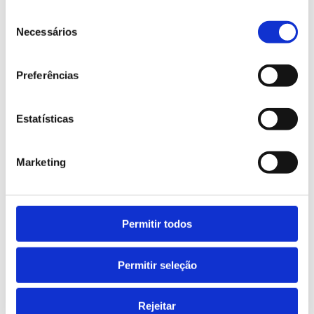
consistency.
Seleção
Necessários
de
Because in a company with more than seven
consentimento
decades of history 📜, solidity is built from within.
Preferências
Organisation.
Responsibility.
Estatísticas
Coordination.
At Ruy de Lacerda, the day-to-day is not just
Marketing
routine.
It is the structure that allows stable growth 🚀.
Permitir todos
Permitir seleção
FB
LN
Rejeitar