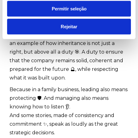
identity, while at the same time embracing the
Permitir seleção
need for change, modernisation and
professionalisation 🚀.
Rejeitar
In the day-to-day life of Ruy de Lacerda, Clara is
an example of how inheritance is not just a
right, but above all a duty 🎯. A duty to ensure
that the company remains solid, coherent and
prepared for the future 🔮, while respecting
what it was built upon.
Because in a family business, leading also means
protecting 🛡️. And managing also means
knowing how to listen 👂.
And some stories, made of consistency and
commitment ✨, speak as loudly as the great
strategic decisions.