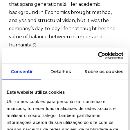
that spans generations ⏳. Her academic
background in Economics brought method,
analysis and structural vision, but it was the
company’s day-to-day life that taught her the
value of balance between numbers and
humanity ⚖️.
Throughout her journey, Clara followed the
Consentir
Detalhes
Sobre os cookies
evolution of Ruy de Lacerda through different
phases: growth 📈, transformation 🔄, market
adaptation 🌍 and professionalisation of
Este website utiliza cookies
management 🧭. Always with a careful eye on
Utilizamos cookies para personalizar conteúdo e
business sustainability 🌱, but also on team
anúncios, fornecer funcionalidades de redes sociais e
analisar o nosso tráfego. Também partilhamos
stability and consistency with the founding
informações acerca da sua utilização do site com os
values 🏛️.
nossos parceiros de redes sociais, de publicidade e de