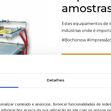
amostra
Estes equipamentos de i
indústrias onde é impor
#Bochonow #ImpressãoS
PRETENDE MAIS INF
Detalhes
onalizar conteúdo e anúncios, fornecer funcionalidades de redes
informações acerca da sua utilização do site com os nossos pa