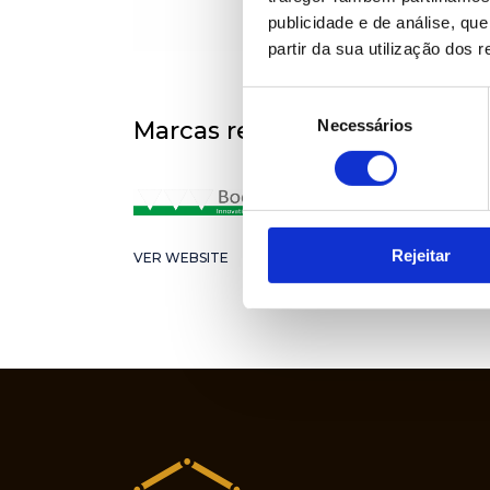
publicidade e de análise, q
partir da sua utilização dos 
Seleção
Necessários
de
Marcas representadas
consentimento
Rejeitar
VER WEBSITE