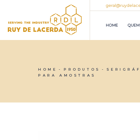
Skip
geral@ruydelace
to
the
content
HOME
QUEM
HOME
PRODUTOS
SERIGRÁ
PARA AMOSTRAS