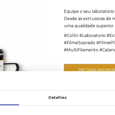
Equipe o seu laboratóri
Desde as extrusoras de me
uma qualidade superior.
#Collin #Laboratorio #
#FilmeSoprado #FilmePl
#MultiFilamento #Calan
PRETENDE MAIS INF
Detalhes