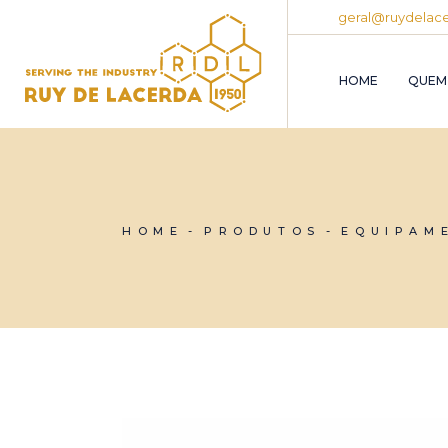
Skip
geral@ruydelace
to
the
content
HOME
QUEM
HOME
PRODUTOS
EQUIPAM