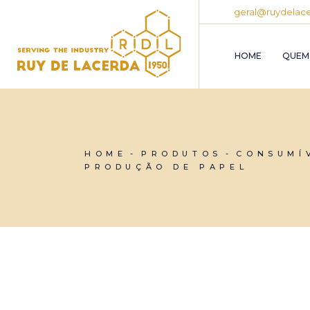
Skip
geral@ruydelace
to
the
content
HOME
QUEM
HOME
PRODUTOS
CONSUMÍ
PRODUÇÃO DE PAPEL