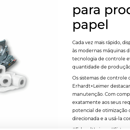
para pro
papel
Cada vez mais rápido, dis
às modernas máquinas de
tecnologia de controle e
quantidade de produção 
Os sistemas de controle 
Erhardt+Leimer destacam
manutenção. Com compo
exatamente aos seus requ
potencial de otimização
direcionada e a usá-la co
#ErhardtLeimer #Sistem