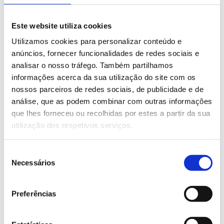
químico, uma vez que é resistente a substâncias
contidas em solventes e tintas.
Este website utiliza cookies
Produtos fáceis de limpar, reduzindo assim a
Utilizamos cookies para personalizar conteúdo e
manutenção.
anúncios, fornecer funcionalidades de redes sociais e
analisar o nosso tráfego. Também partilhamos
#Comec #Tampografia #Tampões
informações acerca da sua utilização do site com os
nossos parceiros de redes sociais, de publicidade e de
análise, que as podem combinar com outras informações
PRETENDE MAIS INFORMAÇÕES SOBRE
que lhes forneceu ou recolhidas por estes a partir da sua
ESTE PRODUTO?
utilização dos respetivos serviços.
Seleção
Necessários
de
Marcas representadas
consentimento
Preferências
VER