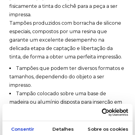
fisicamente a tinta do clichê para a peça a ser
impressa.
Tampões produzidos com borracha de silicone
especiais, compostos por uma resina que
garante um excelente desempenho na
delicada etapa de captação e libertação da
tinta, de forma a obter uma perfeita impressão.
Tampões que podem ter diversos formatos e
tamanhos, dependendo do objeto a ser
impresso.
Tampão colocado sobre uma base de
madeira ou alumínio disposta para inserção em
diferentes máquinas, sendo um suporte de
longa duração porque é resistente a lacerações
do ponto de vista mecânico e do ponto de vista
Consentir
Detalhes
Sobre os cookies