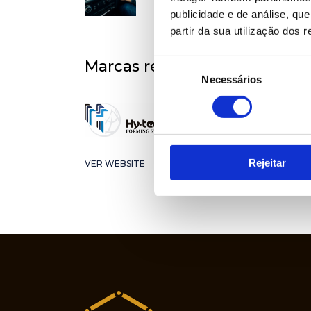
publicidade e de análise, q
partir da sua utilização dos 
Seleção
Marcas representadas
Necessários
de
consentimento
Rejeitar
VER WEBSITE