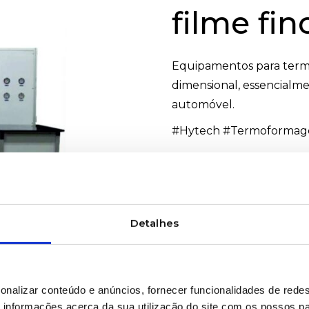
filme fin
Equipamentos para termo
dimensional, essencialm
automóvel.
#Hytech #Termoformag
PRETENDE MAIS INF
Detalhes
onalizar conteúdo e anúncios, fornecer funcionalidades de redes
informações acerca da sua utilização do site com os nossos pa