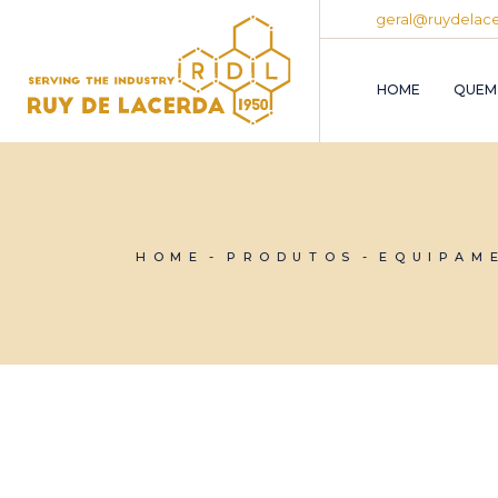
Skip
geral@ruydelace
to
the
content
HOME
QUEM
HOME
PRODUTOS
EQUIPAM