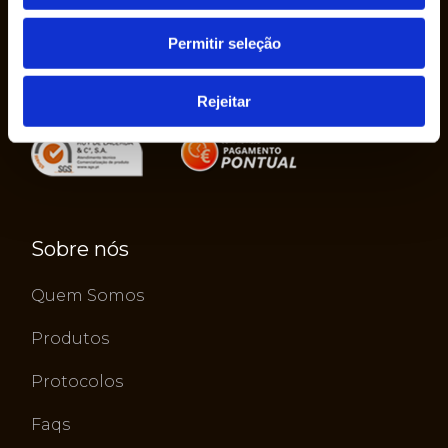
seu nome, como uma empresa individual.
Permitir seleção
Rejeitar
Sobre nós
Quem Somos
Produtos
Protocolos
Faqs