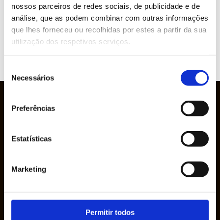
Marcas representadas
nossos parceiros de redes sociais, de publicidade e de
análise, que as podem combinar com outras informações
que lhes forneceu ou recolhidas por estes a partir da sua
utilização dos respetivos serviços.
VER
WEBSITE
Seleção
Necessários
de
consentimento
Preferências
Estatísticas
Marketing
A Empresa Ruy de Lacerda & Cª., S.A. foi
fundada em 1950 pelo Sr. Ruy de Lacerda, em
Permitir todos