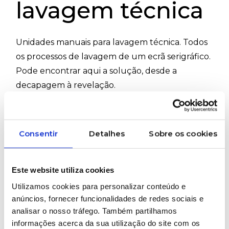
lavagem técnica
Unidades manuais para lavagem técnica. Todos
os processos de lavagem de um ecrã serigráfico.
Pode encontrar aqui a solução, desde a
decapagem à revelação.
#Bochonow #Lavagem #Quadros
#EcrâsSerigráficos #Pré-
impressão #BochonowEA1100 #BochonowOeko
Consentir
Detalhes
Sobre os cookies
Este website utiliza cookies
PRETENDE MAIS INFORMAÇÕES SOBRE
ESTE PRODUTO?
Utilizamos cookies para personalizar conteúdo e
anúncios, fornecer funcionalidades de redes sociais e
analisar o nosso tráfego. Também partilhamos
informações acerca da sua utilização do site com os