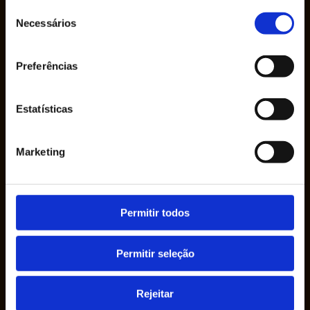
Seleção
Necessários
de
consentimento
Preferências
A Empresa Ruy de Lacerda & Cª., S.A. foi
Estatísticas
fundada em 1950 pelo Sr. Ruy de Lacerda, em
seu nome, como uma empresa individual.
Marketing
Permitir todos
Permitir seleção
Rejeitar
Sobre nós