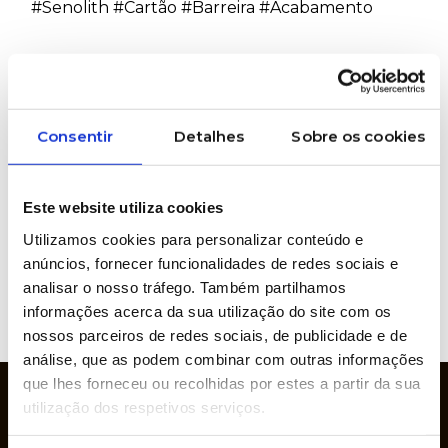
#Senolith #Cartão #Barreira #Acabamento
PRETENDE MAIS INFORMAÇÕES SOBRE
ESTE PRODUTO?
Consentir
Detalhes
Sobre os cookies
Marcas representadas
Este website utiliza cookies
Utilizamos cookies para personalizar conteúdo e
anúncios, fornecer funcionalidades de redes sociais e
analisar o nosso tráfego. Também partilhamos
informações acerca da sua utilização do site com os
VER
WEBSITE
nossos parceiros de redes sociais, de publicidade e de
análise, que as podem combinar com outras informações
que lhes forneceu ou recolhidas por estes a partir da sua
utilização dos respetivos serviços.