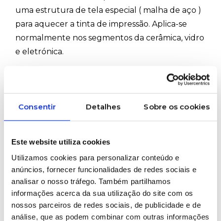
uma estrutura de tela especial ( malha de aço )
para aquecer a tinta de impressão. Aplica-se
normalmente nos segmentos da cerâmica, vidro
e eletrónica.
#Bochonow #Aquecedor #Tela #Aço #Metálica
#Tinta #ImpressãoSerigráfica
Consentir
Detalhes
Sobre os cookies
PRETENDE MAIS INFORMAÇÕES SOBRE
ESTE PRODUTO?
Este website utiliza cookies
Utilizamos cookies para personalizar conteúdo e
anúncios, fornecer funcionalidades de redes sociais e
analisar o nosso tráfego. Também partilhamos
Marcas representadas
informações acerca da sua utilização do site com os
nossos parceiros de redes sociais, de publicidade e de
análise, que as podem combinar com outras informações