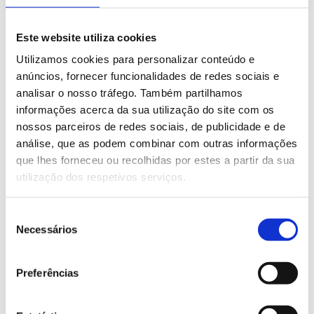
exigem fiabilidade, controlo e elevada
produtividade na impressão serigráfica
Este website utiliza cookies
industrial 🎨📐
Utilizamos cookies para personalizar conteúdo e
#INO #estufa #secador #ImpressãoSerigráfica
anúncios, fornecer funcionalidades de redes sociais e
#pós-impressão #UV #InfraVermelhos
analisar o nosso tráfego. Também partilhamos
informações acerca da sua utilização do site com os
nossos parceiros de redes sociais, de publicidade e de
análise, que as podem combinar com outras informações
PRETENDE MAIS INFORMAÇÕES SOBRE
ESTE PRODUTO?
que lhes forneceu ou recolhidas por estes a partir da sua
utilização dos respetivos serviços.
Seleção
Marcas representadas
Necessários
de
consentimento
Preferências