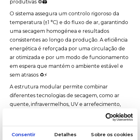
produtivas ⚙️🖨️
O sistema assegura um controlo rigoroso da
temperatura (±1 °C) e do fluxo de ar, garantindo
uma secagem homogénea e resultados
consistentes ao longo da produção. A eficiência
energética é reforçada por uma circulação de
ar otimizada e por um modo de funcionamento
em espera que mantém o ambiente estável e
sem atrasos ♻️⚡
A estrutura modular permite combinar
diferentes tecnologias de secagem, como ar
quente, infravermelhos, UV e arrefecimento,
ajustando o número de zonas quentes e frias às
características das tintas e dos suportes.
Uma solução versátil para processos que
Consentir
Detalhes
Sobre os cookies