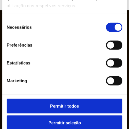
WEBSITE
utilização dos respetivos serviços.
Seleção
Necessários
de
consentimento
Preferências
Estatísticas
A Empresa Ruy de Lacerda & Cª., S.A. foi
Marketing
fundada em 1950 pelo Sr. Ruy de Lacerda, em
seu nome, como uma empresa individual.
Permitir todos
Permitir seleção