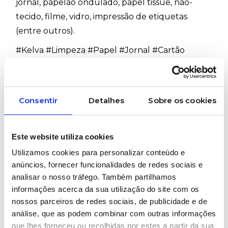
jornal, papelão ondulado, papel tissue, não-
tecido, filme, vidro, impressão de etiquetas
(entre outros).
#Kelva #Limpeza #Papel #Jornal #Cartão
#Tissue #Filme #Vidro #Etiquetas
Consentir
Detalhes
Sobre os cookies
PRETENDE MAIS INFORMAÇÕES SOBRE
ESTE PRODUTO?
Este website utiliza cookies
Utilizamos cookies para personalizar conteúdo e
Marcas representadas
anúncios, fornecer funcionalidades de redes sociais e
analisar o nosso tráfego. Também partilhamos
informações acerca da sua utilização do site com os
nossos parceiros de redes sociais, de publicidade e de
análise, que as podem combinar com outras informações
VER
que lhes forneceu ou recolhidas por estes a partir da sua