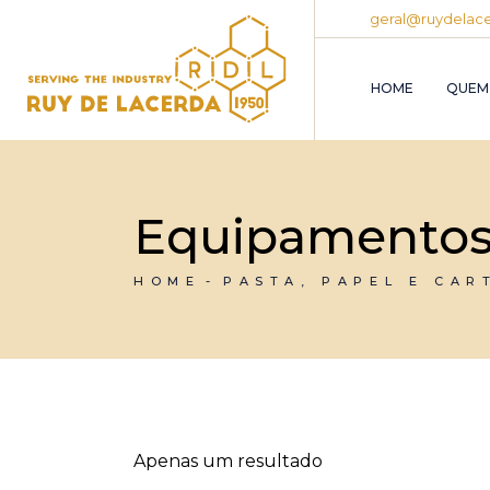
Skip
geral@ruydelace
to
the
content
HOME
QUEM
Equipamento
HOME
PASTA, PAPEL E CAR
Apenas um resultado