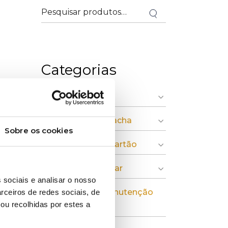
Categorias
» Indústria Gráfica
» Plásticos e Borracha
Sobre os cookies
» Pasta, Papel e Cartão
» Economia Circular
 sociais e analisar o nosso
» Instalação e Manutenção
rceiros de redes sociais, de
ou recolhidas por estes a
Industrial