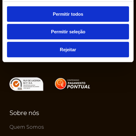
Permitir todos
A Empresa Ruy de Lacerda & Cª., S.A. foi
fundada em 1950 pelo Sr. Ruy de Lacerda, em
Permitir seleção
seu nome, como uma empresa individual.
Rejeitar
Sobre nós
Quem Somos