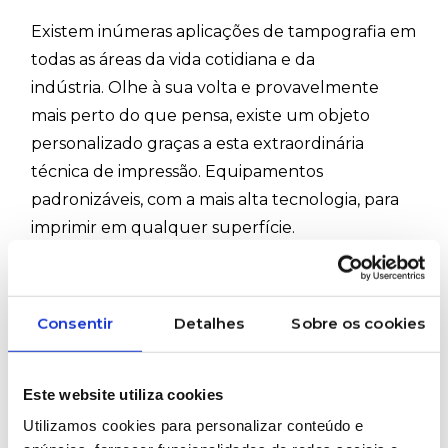
Existem inúmeras aplicações de tampografia em
todas as áreas da vida cotidiana e da
indústria. Olhe à sua volta e provavelmente
mais perto do que pensa, existe um objeto
personalizado graças a esta extraordinária
técnica de impressão. Equipamentos
padronizáveis, com a mais alta tecnologia, para
imprimir em qualquer superfície.
#Comec #Tampografia
#ImpressãoTampográfica #rolhas #caixas
#plástico #moedas #medalhas #cápsulas
Consentir
Detalhes
Sobre os cookies
#seringas #ObjetosCilíndricos
#ObjetosComplexos #Capacetes
Este website utiliza cookies
Utilizamos cookies para personalizar conteúdo e