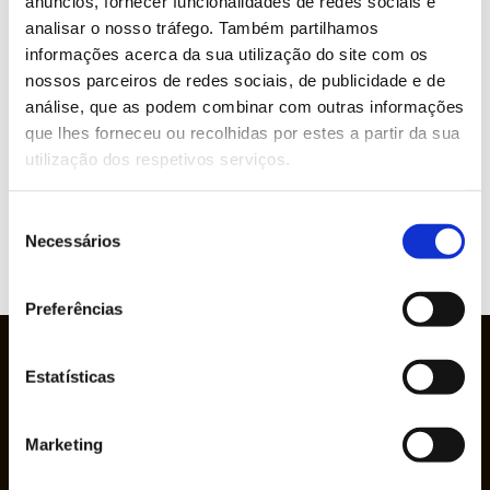
anúncios, fornecer funcionalidades de redes sociais e
PRETENDE MAIS INFORMAÇÕES SOBRE
analisar o nosso tráfego. Também partilhamos
ESTE PRODUTO?
informações acerca da sua utilização do site com os
nossos parceiros de redes sociais, de publicidade e de
análise, que as podem combinar com outras informações
que lhes forneceu ou recolhidas por estes a partir da sua
Marcas representadas
utilização dos respetivos serviços.
Seleção
Necessários
de
VER
consentimento
WEBSITE
Preferências
Estatísticas
Marketing