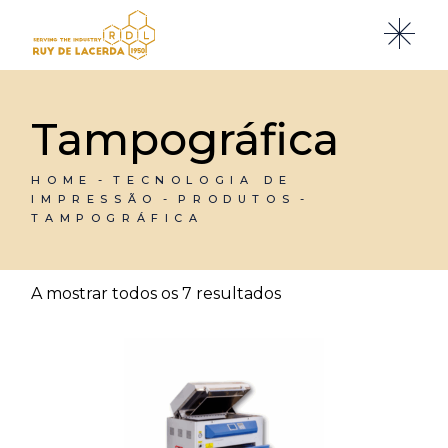
Skip
to
the
content
Tampográfica
HOME
TECNOLOGIA DE
IMPRESSÃO
PRODUTOS
TAMPOGRÁFICA
A mostrar todos os 7 resultados