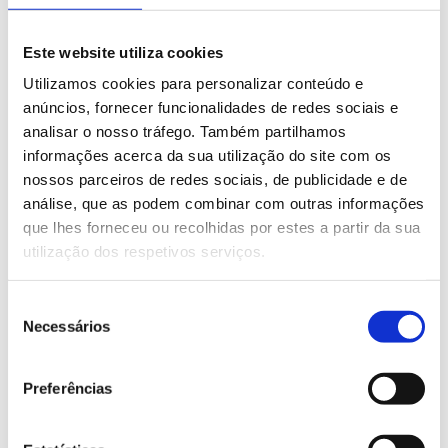
Equipamentos feitos à medida
Este website utiliza cookies
Utilizamos cookies para personalizar conteúdo e
anúncios, fornecer funcionalidades de redes sociais e
analisar o nosso tráfego. Também partilhamos
informações acerca da sua utilização do site com os
nossos parceiros de redes sociais, de publicidade e de
análise, que as podem combinar com outras informações
que lhes forneceu ou recolhidas por estes a partir da sua
utilização dos respetivos serviços.
SABER MAIS
Seleção
Estufa UV para tampografia
Necessários
de
consentimento
Preferências