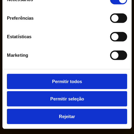
de
consentimento
Preferências
A Empresa Ruy de Lacerda & Cª., S.A. foi
fundada em 1950 pelo Sr. Ruy de Lacerda, em
Estatísticas
seu nome, como uma empresa individual.
Marketing
Permitir todos
Permitir seleção
Sobre nós
Rejeitar
Quem Somos