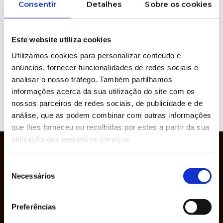
ABOUT THIS PRODUCT?
Consentir
Detalhes
Sobre os cookies
Este website utiliza cookies
Brands represented
Utilizamos cookies para personalizar conteúdo e
anúncios, fornecer funcionalidades de redes sociais e
analisar o nosso tráfego. Também partilhamos
informações acerca da sua utilização do site com os
nossos parceiros de redes sociais, de publicidade e de
VIEW
análise, que as podem combinar com outras informações
WEBSITE
que lhes forneceu ou recolhidas por estes a partir da sua
utilização dos respetivos serviços.
Seleção
Necessários
de
consentimento
Preferências