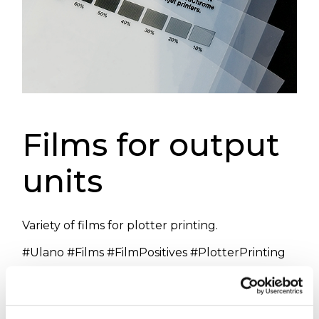
Films for output
units
Variety of films for plotter printing.
#Ulano #Films #FilmPositives #PlotterPrinting
WOULD YOU LIKE MORE INFORMATION