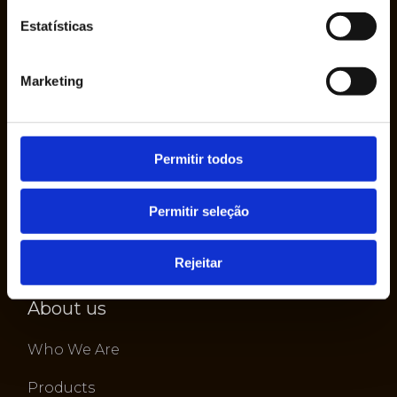
Estatísticas
The company Ruy de Lacerda & Cª., S.A. was
founded in 1950 by Mr. Ruy de Lacerda, in his
Marketing
own name, as a sole proprietorship.
Permitir todos
Permitir seleção
Rejeitar
About us
Who We Are
Products