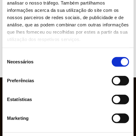
analisar o nosso tráfego. Também partilhamos
informações acerca da sua utilização do site com os
nossos parceiros de redes sociais, de publicidade e de
análise, que as podem combinar com outras informações
Marcas representadas
que lhes forneceu ou recolhidas por estes a partir da sua
utilização dos respetivos serviços.
Seleção
Necessários
VER
de
WEBSITE
consentimento
Preferências
Estatísticas
Marketing