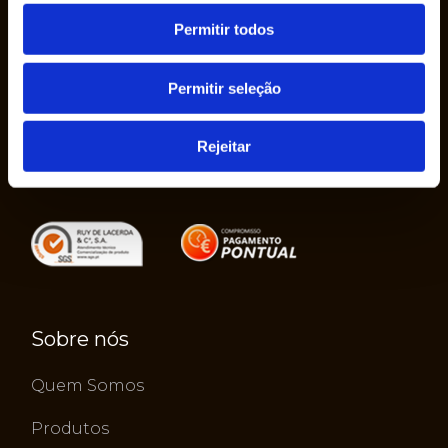
Permitir todos
A Empresa Ruy de Lacerda & Cª., S.A. foi
fundada em 1950 pelo Sr. Ruy de Lacerda, em
Permitir seleção
seu nome, como uma empresa individual.
Rejeitar
Sobre nós
Quem Somos
Produtos