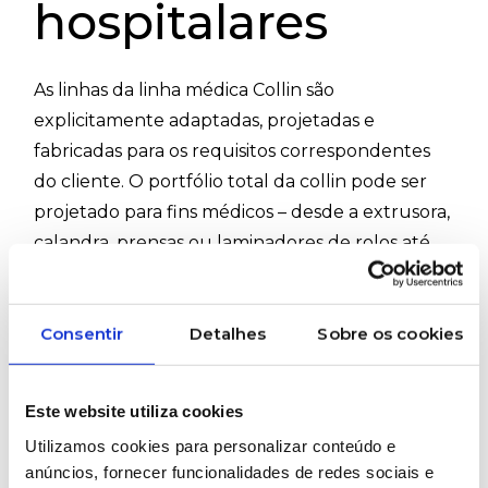
hospitalares
As linhas da linha médica Collin são
explicitamente adaptadas, projetadas e
fabricadas para os requisitos correspondentes
do cliente. O portfólio total da collin pode ser
projetado para fins médicos – desde a extrusora,
calandra, prensas ou laminadores de rolos até
linhas completas de fios e filmes por sopro.
#Collin #Laboratorio #Extrusão #Hospitalar
Consentir
Detalhes
Sobre os cookies
#Calandra #InspeçãoFilme #MultiInspeção
#TesteFiltroPressão #Tubo
Este website utiliza cookies
Utilizamos cookies para personalizar conteúdo e
PRETENDE MAIS INFORMAÇÕES SOBRE
anúncios, fornecer funcionalidades de redes sociais e
ESTE PRODUTO?