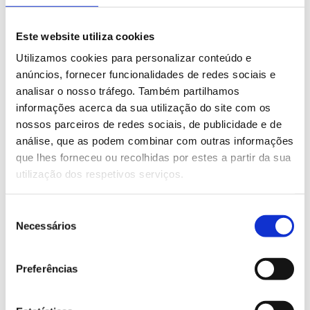
Linhas de laboratório hospitalares
Este website utiliza cookies
Utilizamos cookies para personalizar conteúdo e
anúncios, fornecer funcionalidades de redes sociais e
analisar o nosso tráfego. Também partilhamos
informações acerca da sua utilização do site com os
nossos parceiros de redes sociais, de publicidade e de
análise, que as podem combinar com outras informações
que lhes forneceu ou recolhidas por estes a partir da sua
utilização dos respetivos serviços.
SABER MAIS
Seleção
Linhas de laboratório para ensino
Necessários
de
consentimento
Preferências