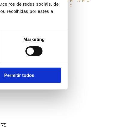
INSTALLATION AND
rceiros de redes sociais, de
MAINTENANCE
ou recolhidas por estes a
im
ela
Tags
Marketing
Permitir todos
 75