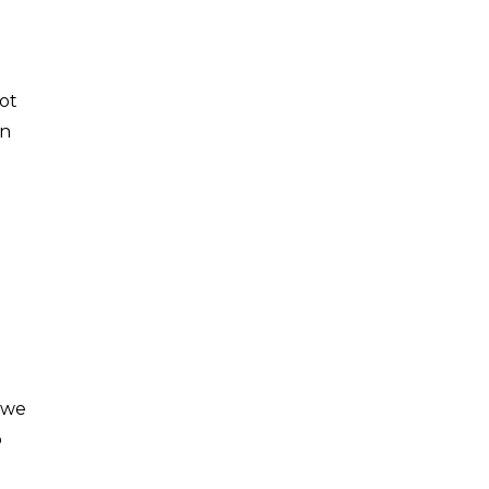
ot
en
w we
o