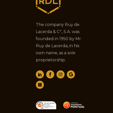
The company Ruy de
Lacerda & Cª., S.A. was
founded in 1950 by Mr.
Ruy de Lacerda, in his
own name, as a sole
proprietorship.