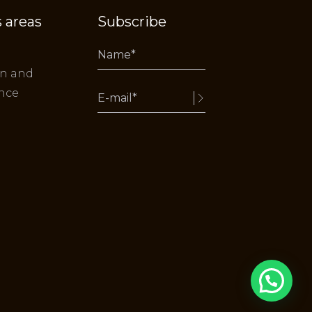
 areas
Subscribe
on and
nce
Alternative: