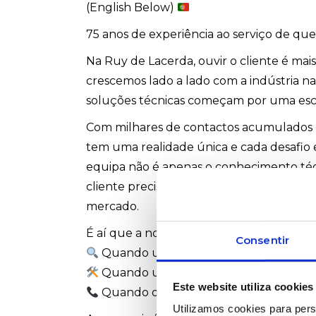
(English Below)
75 anos de experiência ao serviço de qu
Na Ruy de Lacerda, ouvir o cliente é mai
crescemos lado a lado com a indústria n
soluções técnicas começam por uma esc
Com milhares de contactos acumulados e
tem uma realidade única e cada desafio
equipa não é apenas o conhecimento té
cliente precisa, mesmo quando o pedido
mercado.
É aí que a nossa rede global e a experiê
Consentir
Quando um produto não existe, sabem
Quando uma solução precisa ser adapt
Este website utiliza cookies
Quando o cliente liga, atendemos co
Utilizamos cookies para pers