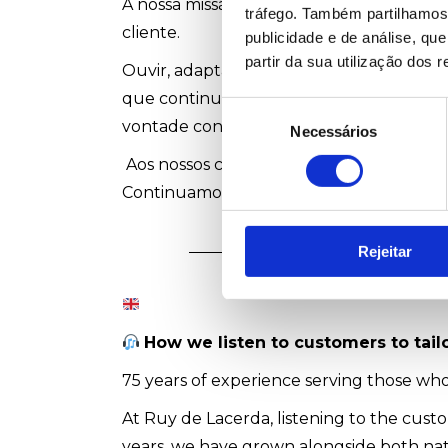
A nossa missão é clara: não vendemos pr
tráfego. Também partilhamos 
cliente.
publicidade e de análise, q
partir da sua utilização dos 
Ouvir, adaptar e entregar – este é o ci
que continuamos a construir relações du
Seleção
vontade constante de fazer mais e melho
Necessários
de
consentimento
Aos nossos clientes, parceiros e colaborad
Continuamos disponíveis, atentos e pront
Rejeitar
How we listen to customers to tailo
75 years of experience serving those who
At Ruy de Lacerda, listening to the custom
years, we have grown alongside both nati