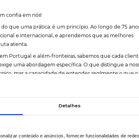
em confia em nós!
s do que uma prática: é um princípio. Ao longo de 75 anos
acional e internacional, e aprendemos que as melhores
uta atenta.
m Portugal e além-fronteiras, sabemos que cada clien
 exige uma abordagem específica. O que distingue a nos
cnico, mas a capacidade de entender
realmente
o que o
 é complexo ou ainda não existe uma resposta óbvia no
ncia de décadas fazem a diferença:
Detalhes
os onde o encontrar.
ada, temos os parceiros certos.
m conhecimento, empatia e compromisso.
onalizar conteúdo e anúncios, fornecer funcionalidades de redes