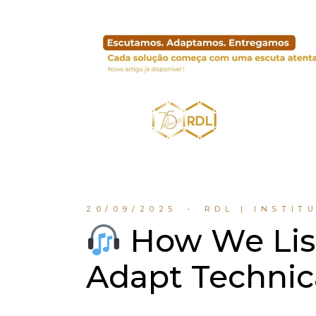
20/09/2025
RDL | INSTIT
How We List
Adapt Technica