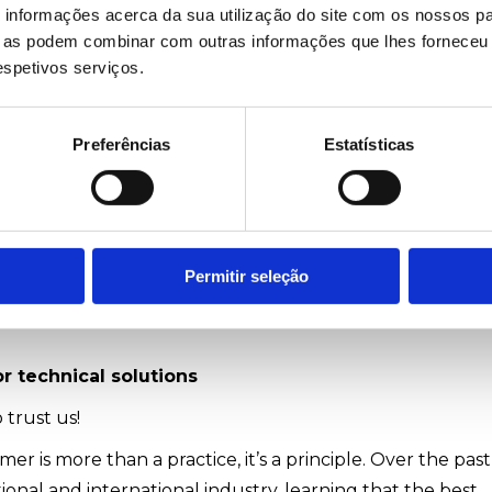
odutos, entregamos soluções ajustadas à realidade do
informações acerca da sua utilização do site com os nossos pa
ue as podem combinar com outras informações que lhes forneceu 
respetivos serviços.
clo que guia cada projeto que abraçamos. E é também ass
radouras, sustentadas pela confiança, pela inovação e p
r.
Preferências
Estatísticas
ores: obrigado por 75 anos a criar soluções, juntos.
os para o próximo desafio.
Permitir seleção
r technical solutions
 trust us!
er is more than a practice, it’s a principle. Over the past
onal and international industry, learning that the best