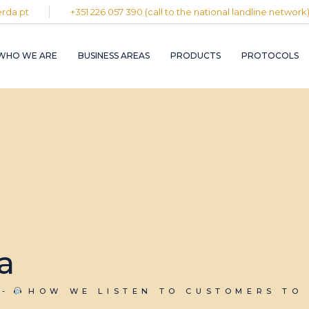
rda.pt
+351 226 057 390 (call to the national landline network
PLASTIC AND
RUBBER INDUST
WHO WE ARE
BUSINESS AREAS
PRODUCTS
PROTOCOLS
GRAPHIC INDUS
PULP, PAPER A
CARDBOARD
INDUSTRY
PLASTIC AND
INDUSTRIAL
RUBBER INDUSTRY
INSTALLATION 
MAINTENANCE
GRAPHIC INDUSTRY
CIRCULAR
PULP, PAPER AND
ECONOMY
CARDBOARD
INDUSTRY
INDUSTRIAL
INSTALLATION AND
MAINTENANCE
a
CIRCULAR
ECONOMY
HOW WE LISTEN TO CUSTOMERS TO 