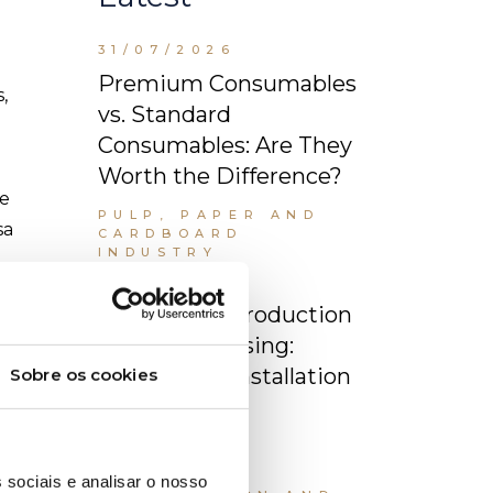
31/07/2026
Premium Consumables
,
vs. Standard
Consumables: Are They
Worth the Difference?
te
PULP, PAPER AND
sa
CARDBOARD
INDUSTRY
29/07/2026
Automated Production
and Warehousing:
Integration, Installation
Sobre os cookies
and Industrial
Maintenance
INDUSTRIAL
 sociais e analisar o nosso