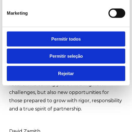
Looking to the future with confidence
Celebrating 75 years is not only about looking
Marketing
back. It is about embracing the commitment to
continue evolving, supported by the people
who are part of Ruy de Lacerda and who, every
Permitir todos
day, turn vision into action. In a special and
demanding year, this human foundation once
Permitir seleção
again proved to be decisive.
We close this cycle with pride in the path we
Rejeitar
have taken and with a clear vision for the
future. The coming years will bring new
challenges, but also new opportunities for
those prepared to grow with rigor, responsibility
and a true spirit of partnership.
David Zamith