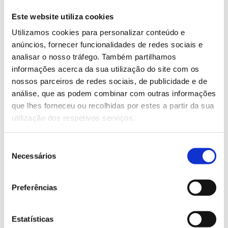
Challenges that drive evolution
Este website utiliza cookies
We do not see challenges as difficulties, but as
Utilizamos cookies para personalizar conteúdo e
clear signals of change. Industry is looking for
anúncios, fornecer funcionalidades de redes sociais e
closer partners, better prepared and with a
analisar o nosso tráfego. Também partilhamos
global view of processes. It is within this
informações acerca da sua utilização do site com os
framework that we continue to strengthen our
nossos parceiros de redes sociais, de publicidade e de
approach, seeking new partners, expanding
análise, que as podem combinar com outras informações
que lhes forneceu ou recolhidas por estes a partir da sua
competencies and diversifying in a conscious
utilização dos respetivos serviços.
and consistent way.
Our objective remains clear: to equip industry
Seleção
with greater support, deeper knowledge and
Necessários
de
solutions tailored to the reality of each client,
consentimento
strengthening long-term relationships built on
Preferências
trust.
Estatísticas