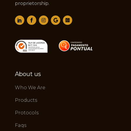
proprietorship.
About us
Who We Are
Products
Protocols
Faqs