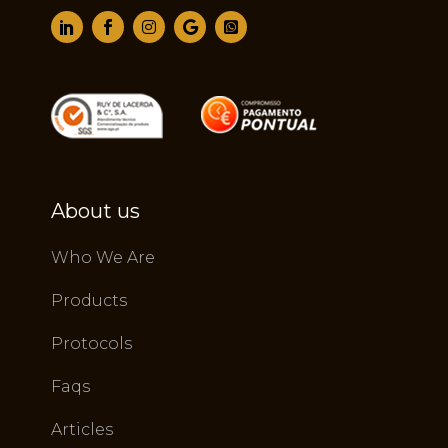
About us
Who We Are
Products
Protocols
Faqs
Articles