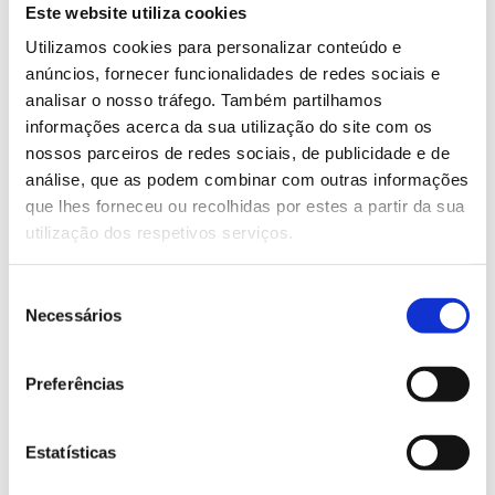
Este website utiliza cookies
Utilizamos cookies para personalizar conteúdo e
anúncios, fornecer funcionalidades de redes sociais e
analisar o nosso tráfego. Também partilhamos
informações acerca da sua utilização do site com os
nossos parceiros de redes sociais, de publicidade e de
análise, que as podem combinar com outras informações
Capacities and Solutions for Implementing
que lhes forneceu ou recolhidas por estes a partir da sua
In-Mold Electronics Technology for Smart
utilização dos respetivos serviços.
Products
Seleção
By Catarina Faria and Sílvia Cruz, from PIEP,
Necessários
de
for the magazine “O Molde”
consentimento
Preferências
I
n-Mold Electronics (IME) technology integrates
electronic circuits directly into polymer
Estatísticas
substrates during the injection molding process.