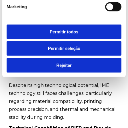
This represents a breakthrough in the
Marketing
production of multifunctional devices by
reducing components and weight, resulting in
lighter and more compact devices while
Permitir todos
offering greater flexibility and versatility,
enabling the seamless integration of electronic
Permitir seleção
functionalities. These features make IME a
promising solution for various sectors, including
Rejeitar
the automotive, medical, and packaging
industries.
Despite its high technological potential, IME
technology still faces challenges, particularly
regarding material compatibility, printing
process precision, and thermal and mechanical
stability during molding.