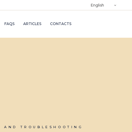
)
English
RY
FAQS
ARTICLES
CONTACTS
TRY
ND
AND
S AND TROUBLESHOOTING