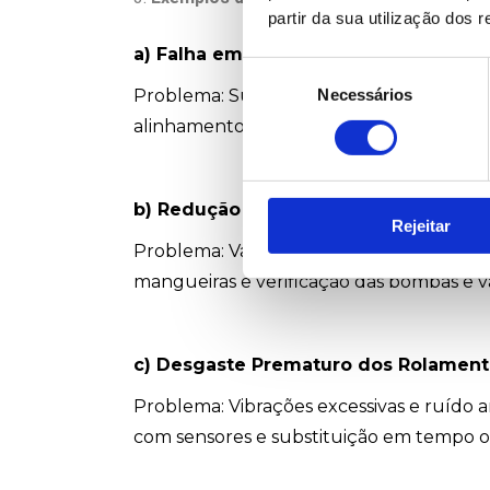
partir da sua utilização dos 
a) Falha em Motores Elétricos
Seleção
Necessários
Problema: Superaquecimento e consumo e
de
consentimento
alinhamento correto do eixo e análise do
b) Redução de Eficiência em Sistemas
Rejeitar
Problema: Vazamento de óleo e perda de 
mangueiras e verificação das bombas e vá
c) Desgaste Prematuro dos Rolament
Problema: Vibrações excessivas e ruído a
com sensores e substituição em tempo 