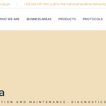
rda.pt
+351 226 057 390 (call to the national landline network
PLASTIC AND
RUBBER INDUST
WHO WE ARE
BUSINESS AREAS
PRODUCTS
PROTOCOLS
GRAPHIC INDUS
PULP, PAPER A
CARDBOARD
INDUSTRY
PLASTIC AND
INDUSTRIAL
RUBBER INDUSTRY
INSTALLATION 
MAINTENANCE
GRAPHIC INDUSTRY
CIRCULAR
PULP, PAPER AND
ECONOMY
CARDBOARD
INDUSTRY
INDUSTRIAL
INSTALLATION AND
MAINTENANCE
a
CIRCULAR
ECONOMY
ATION AND MAINTENANCE
DIAGNOSTIC