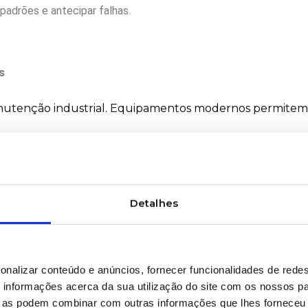
 padrões e antecipar falhas.
s
anutenção industrial. Equipamentos modernos permitem
Detalhes
mento.
inhamentos ou desbalanceamentos.
comprimido ou fluídos.
onalizar conteúdo e anúncios, fornecer funcionalidades de redes
informações acerca da sua utilização do site com os nossos pa
ue as podem combinar com outras informações que lhes forneceu 
ões