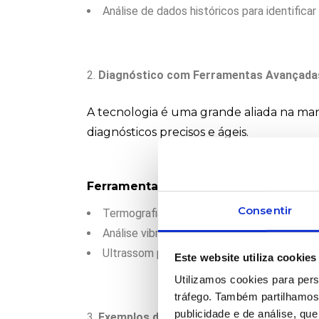
Análise de dados históricos para identificar
Diagnóstico com Ferramentas Avançada
A tecnologia é uma grande aliada na m
diagnósticos precisos e ágeis.
Ferramentas utilizadas:
Consentir
Termografia para deteção de superaqueci
Análise vibracional para identificar desal
Ultrassom para verificar vazamentos de ar 
Este website utiliza cookies
Utilizamos cookies para pers
tráfego. Também partilhamos 
publicidade e de análise, q
Exemplos de Problemas Comuns e Soluç