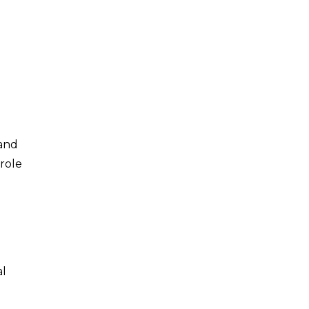
 and
 role
al