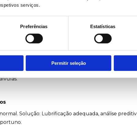
respetivos serviços.
Preferências
Estatísticas
xcessivo de energia. Solução: Verificação de sobrecar
 sistema de ventilação.
 Hidráulicos
Permitir seleção
pressão. Solução: Inspeção das vedações, substituição
lvulas.
os
normal. Solução: Lubrificação adequada, análise preditiv
oportuno.