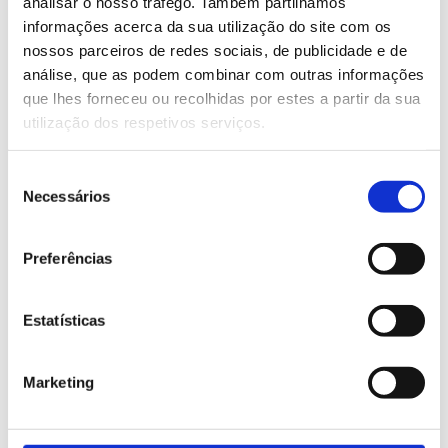
analisar o nosso tráfego. Também partilhamos
informações acerca da sua utilização do site com os
Continuous monitoring of equipment
nossos parceiros de redes sociais, de publicidade e de
performance
análise, que as podem combinar com outras informações
Predictive maintenance based on real data
que lhes forneceu ou recolhidas por estes a partir da sua
Scenario simulation without interrupting
utilização dos respetivos serviços.
production
Process optimisation with waste reduction
Seleção
Strategic decision-making supported by
Necessários
de
concrete information
consentimento
Preferências
Imagine being able to test process changes
Estatísticas
before implementing them physically. Or
predicting a failure days before it happens. That
Marketing
is what Digital Twins make possible.
More than technology, this is about changing