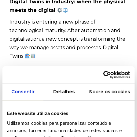
Digital Twins in Industry: when the physical
meets the digital
Industry is entering a new phase of
technological maturity. After automation and
digitalisation, a new concept is transforming the
way we manage assets and processes: Digital
Twins
A Digital Twin is a virtual representation of
equipment, a system or a production line that
Consentir
Detalhes
Sobre os cookies
receives real-time data from its physical “twin.” It
is not just a 3D model. It is a dynamic system
Este website utiliza cookies
that learns, simulates and anticipates behaviour.
Utilizamos cookies para personalizar conteúdo e
anúncios, fornecer funcionalidades de redes sociais e
The impact on industry is significant: