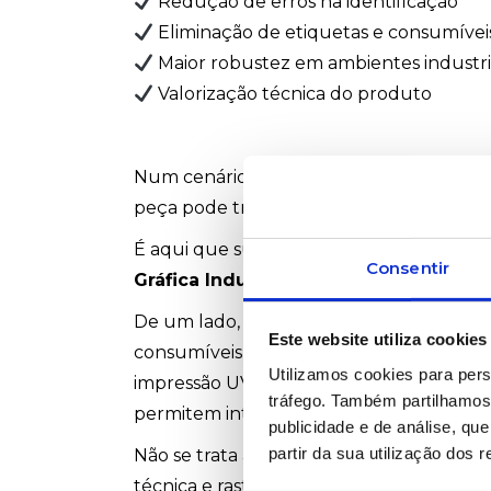
Redução de erros na identificação
Eliminação de etiquetas e consumíveis
Maior robustez em ambientes industri
Valorização técnica do produto
Num cenário onde ERP, manutenção predit
peça pode transformar-se num ponto físi
É aqui que surge a sinergia natural ent
Consentir
Gráfica Industrial
.
De um lado, apoiamos os clientes com e
Este website utiliza cookies
consumíveis técnicos. Do outro, através d
Utilizamos cookies para pers
impressão UV, tintas técnicas adequadas 
tráfego. Também partilhamos 
permitem integrar a marcação diretamen
publicidade e de análise, q
partir da sua utilização dos 
Não se trata apenas de imprimir um logót
técnica e rastreabilidade no próprio ADN