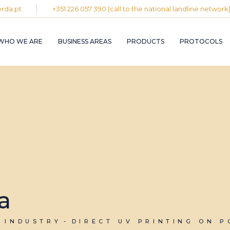
rda.pt
+351 226 057 390 (call to the national landline network
PLASTIC AND
RUBBER INDUST
WHO WE ARE
BUSINESS AREAS
PRODUCTS
PROTOCOLS
GRAPHIC INDUS
PULP, PAPER A
CARDBOARD
INDUSTRY
PLASTIC AND
INDUSTRIAL
RUBBER INDUSTRY
INSTALLATION 
MAINTENANCE
GRAPHIC INDUSTRY
CIRCULAR
PULP, PAPER AND
ECONOMY
CARDBOARD
INDUSTRY
INDUSTRIAL
INSTALLATION AND
MAINTENANCE
a
CIRCULAR
ECONOMY
 INDUSTRY
DIRECT UV PRINTING ON 