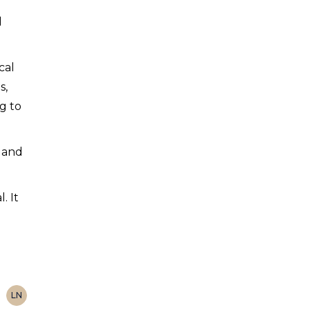
l
cal
s,
g to
, and
. It
LN