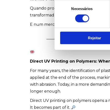
Seleção
Quando produção e impressão trabalham
Necessários
de
consentimento
transformada. Passa a ser um suporte in
E num mercado competitivo, essa intelig
Rejeitar
Direct UV Printing on Polymers: When 
For many years, the identification of pla
applied at the end of the process, markin
with abrasion. Today, in a more demanding
longer enough.
Direct UV printing on polymers opens a n
It becomes part of it.