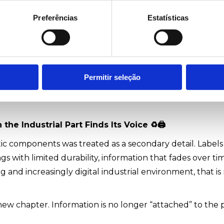
 em conjunto, o polímero deixa de ser apenas matéria
Preferências
Estatísticas
teligente de informação.
ência pode fazer toda a diferença
Permitir seleção
the Industrial Part Finds Its Voice
♻
🖨
stic components was treated as a secondary detail. Labels
gs with limited durability, information that fades over ti
 and increasingly digital industrial environment, that is
ew chapter. Information is no longer “attached” to the p