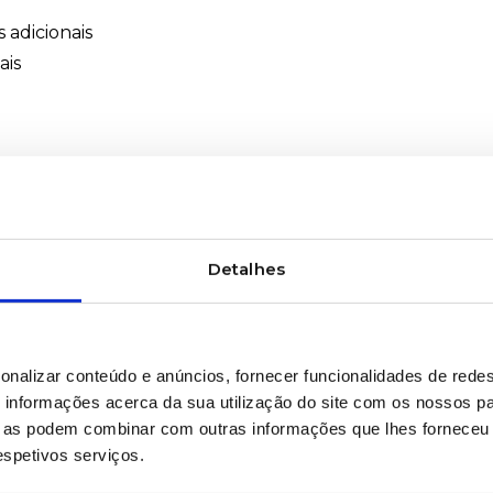
 adicionais
ais
iva e controlo de ativos são cada vez mais críticos, ca
co de ligação ao sistema digital da empresa
re a unidade de
Plásticos e Borracha
e a nossa Unidade
Detalhes
quipamentos de transformação, otimização de processo 
a Unidade Gráfica Industrial, disponibilizamos soluções 
onalizar conteúdo e anúncios, fornecer funcionalidades de redes
a substratos poliméricos e sistemas de cura e controlo q
informações acerca da sua utilização do site com os nossos pa
te na linha produtiva
ue as podem combinar com outras informações que lhes forneceu 
respetivos serviços.
ipo. Trata-se de incorporar identificação, comunicação
 do produto.