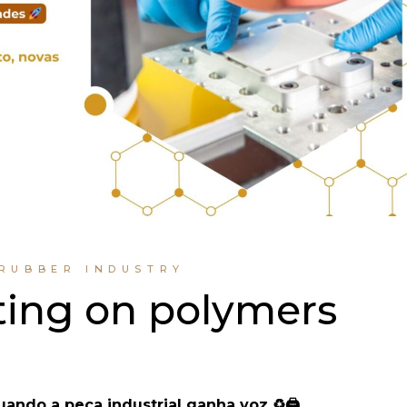
 RUBBER INDUSTRY
ting on polymers
uando a peça industrial ganha voz
♻
🖨