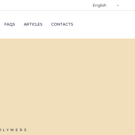
)
English
RY
FAQS
ARTICLES
CONTACTS
TRY
ND
AND
POLYMERS