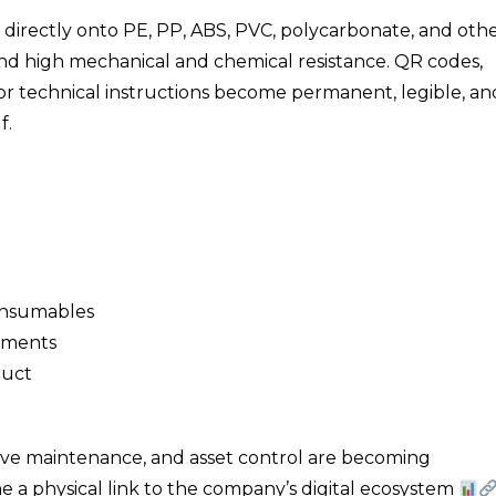
nt directly onto PE, PP, ABS, PVC, polycarbonate, and oth
 and high mechanical and chemical resistance. QR codes,
 or technical instructions become permanent, legible, an
f.
consumables
onments
duct
ive maintenance, and asset control are becoming
me a physical link to the company’s digital ecosystem