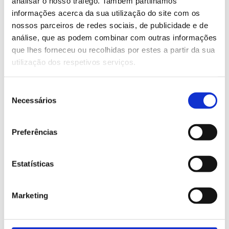
analisar o nosso tráfego. Também partilhamos
This process uses less water and energy than
informações acerca da sua utilização do site com os
traditional cotton production and significantly
nossos parceiros de redes sociais, de publicidade e de
reduces landfill waste.
análise, que as podem combinar com outras informações
que lhes forneceu ou recolhidas por estes a partir da sua
utilização dos respetivos serviços.
And a chair? How many bottles does it
take?
Seleção
Necessários
A simple chair made from recycled plastic may
de
consentimento
require 1.5 to 3 kg of material, the equivalent of
150 to 300 bottles.
Preferências
In many cases, a mix of post-consumer and
industrial plastics is used to ensure greater
Estatísticas
strength, durability, and functionality in the final
product.
Marketing
Why do these numbers matter?