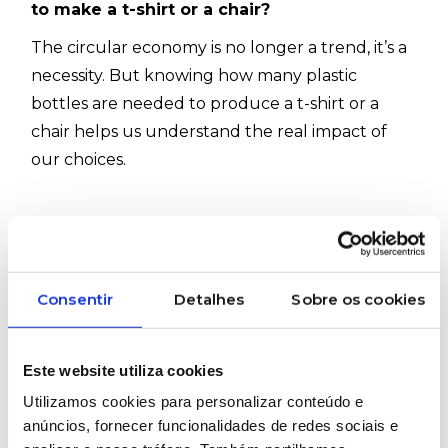
to make a t-shirt or a chair?
The circular economy is no longer a trend, it’s a
necessity. But knowing how many plastic
bottles are needed to produce a t-shirt or a
chair helps us understand the real impact of
our choices.
A t-shirt made from recycled plastic?
Yes, it’s possible.
More and more brands are adopting fibres
Consentir
Detalhes
Sobre os cookies
made from PET bottles.
On average, it takes 5 to 10 bottles (500 ml
Este website utiliza cookies
each) to produce one t-shirt.
Utilizamos cookies para personalizar conteúdo e
The plastic is shredded, washed, extruded, and
anúncios, fornecer funcionalidades de redes sociais e
spun into textile fibre.