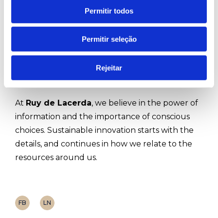
Permitir todos
Because they make sustainability more
tangible.
Every plastic bottle we recycle has the
Permitir seleção
potential to become something useful, in what
we wear, in what we use, in what we choose.
Rejeitar
At
Ruy de Lacerda
, we believe in the power of
information and the importance of conscious
choices. Sustainable innovation starts with the
details, and continues in how we relate to the
resources around us.
FB
LN