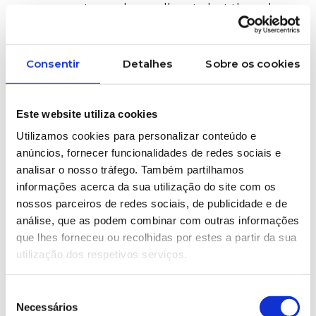
components may be small parts, but they play a
huge role in the final product’s quality and the
stability of the process.
Consentir
Detalhes
Sobre os cookies
Blades:
should offer high wear resistance
Este website utiliza cookies
and uniform cutting, ensuring consistent
Utilizamos cookies para personalizar conteúdo e
granule size and reducing downtime.
anúncios, fornecer funcionalidades de redes sociais e
analisar o nosso tráfego. Também partilhamos
informações acerca da sua utilização do site com os
🌪
Filters:
essential for removing impurities and
nossos parceiros de redes sociais, de publicidade e de
protecting the extruder, they must balance
análise, que as podem combinar com outras informações
particle retention and material flow, keeping
que lhes forneceu ou recolhidas por estes a partir da sua
pressure stable.
utilização dos respetivos serviços.
Peripherals: feeding, cooling, and automatic
Seleção
control systems help optimise energy, reduce
Necessários
de