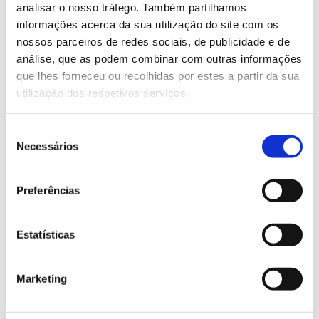
analisar o nosso tráfego. Também partilhamos
inks on materials such as metal, plastic, glass, or
informações acerca da sua utilização do site com os
ceramics, ensuring exceptional adhesion and
nossos parceiros de redes sociais, de publicidade e de
high durability. Screen printing is widely used in
análise, que as podem combinar com outras informações
que lhes forneceu ou recolhidas por estes a partir da sua
control panels, front interfaces, membrane
utilização dos respetivos serviços.
keyboards, technical labels, and printed
electronic circuits, where the marking must
Seleção
resist time
, abrasion
, solvents
, and
Necessários
de
temperature variations
.
consentimento
Beyond its robustness, screen printing offers
Preferências
numerous functional and aesthetic possibilities:
it can incorporate conductive inks
, tactile
Estatísticas
effects, UV protection layers
, or customized
finishes that enhance both the function and
Marketing
the appearance of the product.
As explained by Aníbal Dias, technician at