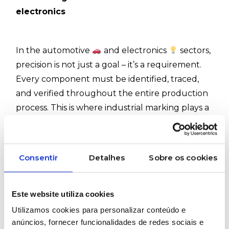
electronics
In the automotive
and electronics
sectors,
precision is not just a goal – it’s a requirement.
Every component must be identified, traced,
and verified throughout the entire production
process. This is where industrial marking plays a
crucial role, ensuring that each part, circuit, or
surface carries the right information in a
durable and legible way, even under the most
Consentir
Detalhes
Sobre os cookies
demanding conditions.
Among the available technologies, screen
Este website utiliza cookies
printing continues to stand out for its unique
Utilizamos cookies para personalizar conteúdo e
combination of versatility, precision, and
anúncios, fornecer funcionalidades de redes sociais e
resistance. It allows the application of technical