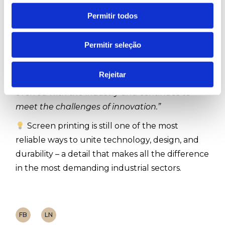
Ruy de Lacerda with extensive experience in
Permitir todos
industrial screen printing:
“Screen printing remains a reference
Permitir seleção
technology because it can adapt to different
substrates and requirements, always ensuring
Rejeitar
quality and repeatability. It’s a process that has
evolved with the industry and continues to
meet the challenges of innovation.”
Screen printing is still one of the most
reliable ways to unite technology, design, and
durability – a detail that makes all the difference
in the most demanding industrial sectors.
FB
LN