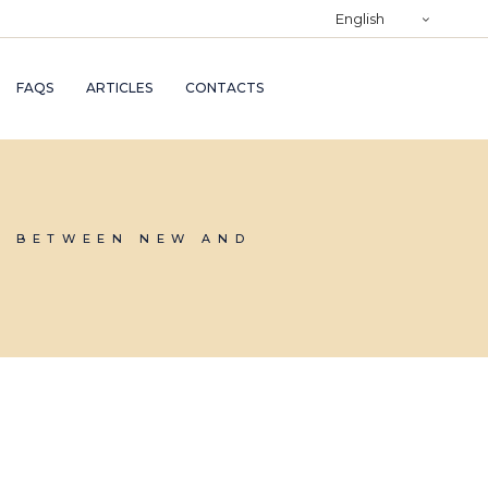
)
English
RY
FAQS
ARTICLES
CONTACTS
TRY
ND
AND
N BETWEEN NEW AND