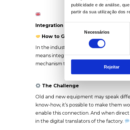
publicidade e de análise, q
partir da sua utilização dos 
Integration Between New and Existi
Seleção
Necessários
de
How to Grow Without Losing Compa
consentimento
In the industry, evolution is inevitable.
means integrating the new with what alre
mechanism that must remain aligned, ev
Rejeitar
The Challenge
Old and new equipment may speak differ
know-how, it’s possible to make them wo
enable this connection. And when direct c
in the digital translators of the factory.