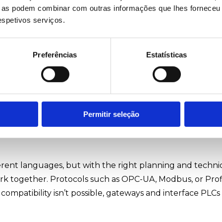
ue as podem combinar com outras informações que lhes forneceu 
respetivos serviços.
ng Equipment
Preferências
Estatísticas
tibility
But modernization doesn’t mean starting from scratch – 
ady works. Every machine, every system, is part of a
en as new technologies come into play.
Permitir seleção
ent languages, but with the right planning and techni
rk together. Protocols such as OPC-UA, Modbus, or Prof
ompatibility isn’t possible, gateways and interface PLCs