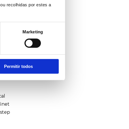
ou recolhidas por estes a
Marketing
it
Permitir todos
cal
inet
 step