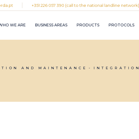
rda.pt
+351 226 057 390 (call to the national landline network
PLASTIC AND
RUBBER INDUST
WHO WE ARE
BUSINESS AREAS
PRODUCTS
PROTOCOLS
GRAPHIC INDUS
PULP, PAPER A
CARDBOARD
INDUSTRY
PLASTIC AND
INDUSTRIAL
RUBBER INDUSTRY
INSTALLATION 
MAINTENANCE
ATION AND MAINTENANCE
INTEGRATIO
GRAPHIC INDUSTRY
CIRCULAR
PULP, PAPER AND
ECONOMY
CARDBOARD
INDUSTRY
INDUSTRIAL
INSTALLATION AND
MAINTENANCE
CIRCULAR
ECONOMY