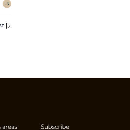
LN
ST
 areas
Subscribe