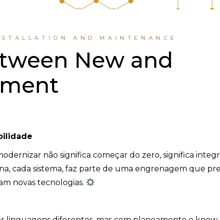
NSTALLATION AND MAINTENANCE
Between New and
pment
bilidade
dernizar não significa começar do zero, significa integr
na, cada sistema, faz parte de uma engrenagem que pre
am novas tecnologias.
r linguagens diferentes, mas com planeamento e kno