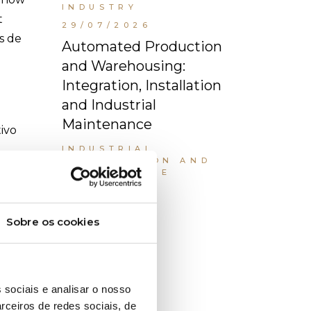
INDUSTRY
t
29/07/2026
s de
Automated Production
and Warehousing:
Integration, Installation
and Industrial
Maintenance
ivo
INDUSTRIAL
INSTALLATION AND
MAINTENANCE
l é
Sobre os cookies
ar o
Tags
 sociais e analisar o nosso
rceiros de redes sociais, de