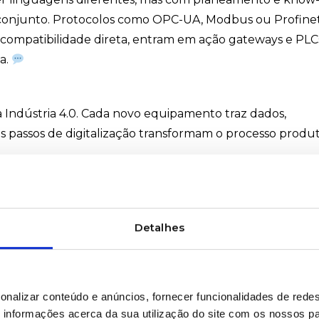
em conjunto. Protocolos como OPC-UA, Modbus ou Profine
 compatibilidade direta, entram em ação gateways e PLC
ca.
 Indústria 4.0. Cada novo equipamento traz dados,
passos de digitalização transformam o processo produt
a equipa técnica-comercial, “
crescer de forma sustentáve
Detalhes
cumulado”
.
Integrar bem é respeitar o passado e prepar
xiste – com compatibilidade, inteligência e visão.
onalizar conteúdo e anúncios, fornecer funcionalidades de redes
informações acerca da sua utilização do site com os nossos pa