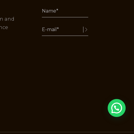
on and
nce
Alternative: