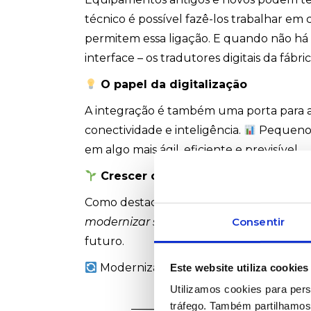
técnico é possível fazê-los trabalhar 
permitem essa ligação. E quando não há
interface – os tradutores digitais da fábri
O papel da digitalização
A integração é também uma porta para a
conectividade e inteligência.
Pequenos 
em algo mais ágil, eficiente e previsível.
Crescer com equilíbrio
Como destaca
António Pereira
, da noss
Consentir
modernizar sem desperdiçar o valor a
futuro.
Modernizar é construir sobre o que já e
Este website utiliza cookies
Utilizamos cookies para pers
tráfego. Também partilhamos 