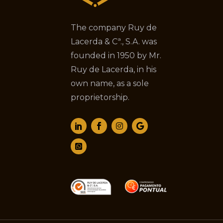
The company Ruy de
Lacerda & Cª., S.A. was
founded in 1950 by Mr.
Ruy de Lacerda, in his
own name, as a sole
proprietorship.