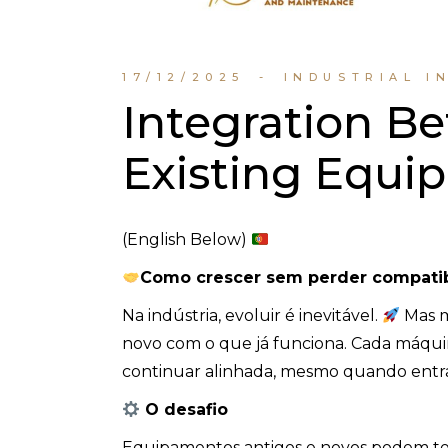
17/12/2025
INDUSTRIAL I
Integration 
Existing Equi
(English Below)
Como c
rescer sem perder compati
Na indústria, evoluir é inevitável.
Mas mo
novo com o que já funciona. Cada máqui
continuar alinhada, mesmo quando entr
O desafio
Equipamentos antigos e novos podem te