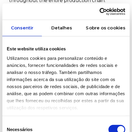
throughout the entire production chain.
In paper production, waste can take many
forms: unplanned downtime, excess
Consentir
Detalhes
Sobre os cookies
intermediate stock, rework, raw material losses
or unnecessary energy consumption
Lean focuses precisely on these critical points,
Este website utiliza cookies
promoting continuous improvement, process
Utilizamos cookies para personalizar conteúdo e
standardization and team involvement on the
anúncios, fornecer funcionalidades de redes sociais e
shop floor
analisar o nosso tráfego. Também partilhamos
informações acerca da sua utilização do site com os
Tools such as 5S, root cause analysis and
nossos parceiros de redes sociais, de publicidade e de
preventive maintenance help create more
análise, que as podem combinar com outras informações
organized, safer and more efficient
que lhes forneceu ou recolhidas por estes a partir da sua
environments. Monitoring performance
utilização dos respetivos serviços.
indicators makes it possible to quickly identify
deviations and act before they turn into
Seleção
Necessários
significant losses
de