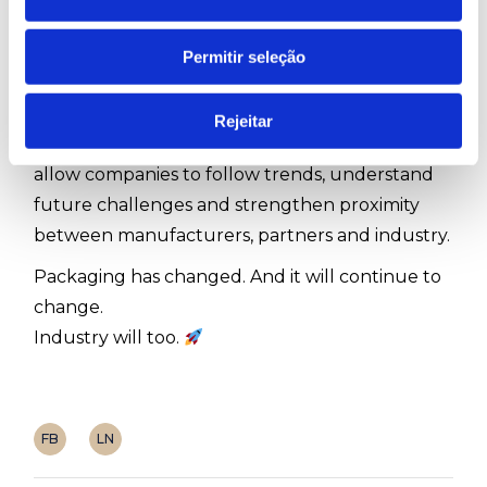
sustainability. It is identity. It is energy efficiency.
It is differentiation. It is circularity. It is
Permitir seleção
technology applied down to the smallest detail.
And that is precisely why events such as
Rejeitar
interpack remain so relevant: because they
allow companies to follow trends, understand
future challenges and strengthen proximity
between manufacturers, partners and industry.
Packaging has changed. And it will continue to
change.
Industry will too.
FB
LN