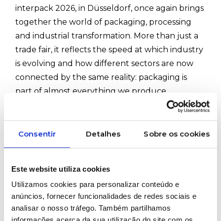
interpack 2026, in Düsseldorf, once again brings
together the world of packaging, processing
and industrial transformation. More than just a
trade fair, it reflects the speed at which industry
is evolving and how different sectors are now
connected by the same reality: packaging is
part of almost everything we produce,
transport and consume.
Within Ruy de Lacerda’s Plastics & Rubber
Consentir
Detalhes
Sobre os cookies
business unit, this connection is particularly
evident. Polymer transformation, industrial
consumables, production support equipment
Este website utiliza cookies
and technical solutions for different industrial
Utilizamos cookies para personalizar conteúdo e
applications continue to play a key role in a
anúncios, fornecer funcionalidades de redes sociais e
packaging industry that is becoming
analisar o nosso tráfego. Também partilhamos
informações acerca da sua utilização do site com os
increasingly demanding, automated and