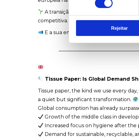
europeia na produção de papel tissue d
A transição para uma produção mais s
competitiva.
Rejeitar
E a sua empresa? Já está a acompanha
Tissue Paper: Is Global Demand Sh
Tissue paper, the kind we use every day, 
a quiet but significant transformation.
Global consumption has already surpassed
Growth of the middle class in develop
Increased focus on hygiene after the
Demand for sustainable, recyclable, an