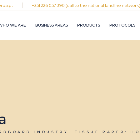
rda.pt
+351 226 057 390 (call to the national landline network
PLASTIC AND
RUBBER INDUST
WHO WE ARE
BUSINESS AREAS
PRODUCTS
PROTOCOLS
GRAPHIC INDUS
PULP, PAPER A
CARDBOARD
INDUSTRY
PLASTIC AND
INDUSTRIAL
RUBBER INDUSTRY
INSTALLATION 
MAINTENANCE
GRAPHIC INDUSTRY
CIRCULAR
PULP, PAPER AND
ECONOMY
CARDBOARD
INDUSTRY
INDUSTRIAL
INSTALLATION AND
MAINTENANCE
a
CIRCULAR
ECONOMY
ARDBOARD INDUSTRY
TISSUE PAPER: H
N