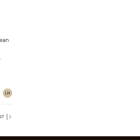
pean
.
LN
ST