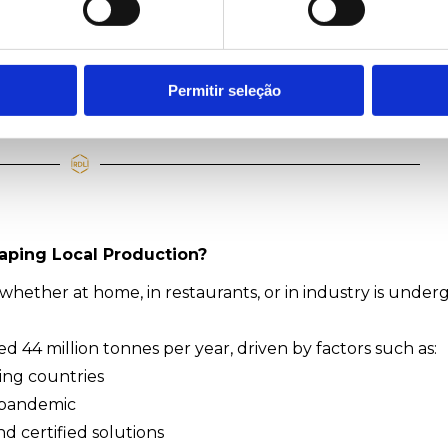
e qualidade.
ustentável não é só um desafio, é uma vantagem
Permitir seleção
r esta transformação?
aping Local Production?
whether at home, in restaurants, or in industry is under
 44 million tonnes per year, driven by factors such as:
ing countries
 pandemic
d certified solutions