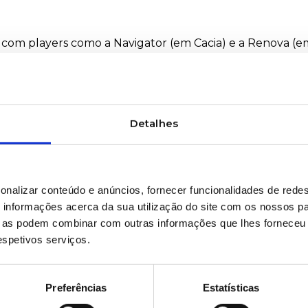
 com players como a Navigator (em Cacia) e a Renova (e
stalada e a apostar na inovação.
 destino a países exigentes como Espanha, França e Rei
Detalhes
er integradas
, com crescente adoção de certificações
 ao ciclo de vida dos produtos.
?
onalizar conteúdo e anúncios, fornecer funcionalidades de redes
ovas oportunidades para os produtores portugueses:
informações acerca da sua utilização do site com os nossos pa
ue as podem combinar com outras informações que lhes forneceu 
igitalização das linhas de produção
respetivos serviços.
foco no conforto, absorção e sustentabilidade
odutos “premium” no retalho e na hotelaria
Preferências
Estatísticas
mento técnico e os recursos naturais para ser uma refer