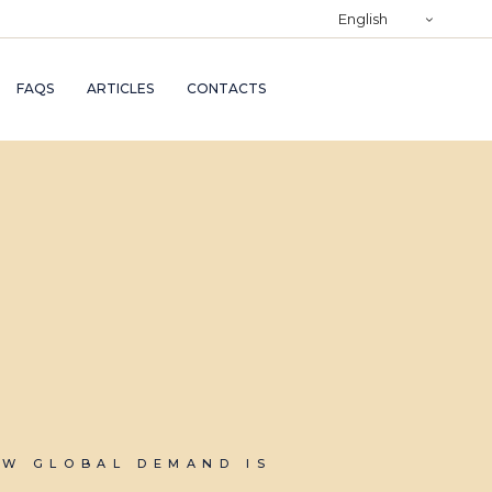
)
English
RY
FAQS
ARTICLES
CONTACTS
TRY
ND
AND
OW GLOBAL DEMAND IS