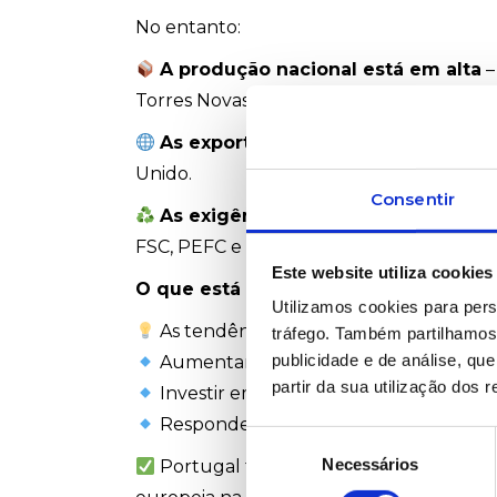
No entanto:
A produção nacional está em alta
–
Torres Novas) a reforçarem capacidade in
As exportações ganham força
, com
Unido.
Consentir
As exigências ambientais estão a s
FSC, PEFC e EU Ecolabel, e maior atenção
Este website utiliza cookies
O que está a moldar a produção local
Utilizamos cookies para pers
As tendências globais estão a criar n
tráfego. Também partilhamos 
publicidade e de análise, q
Aumentar a eficiência energética e a d
partir da sua utilização dos 
Investir em inovação de produto, com 
Responder à procura crescente por pr
Seleção
Necessários
de
Portugal tem a experiência, o conheci
consentimento