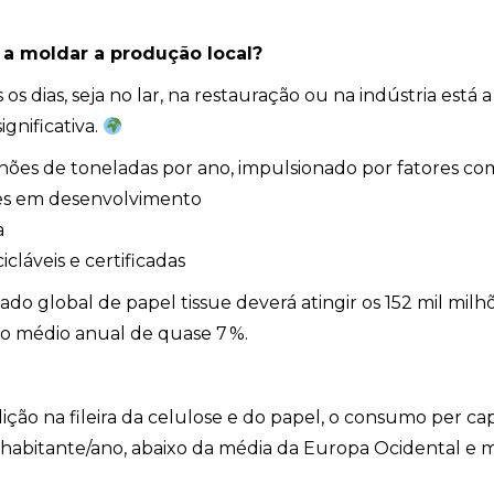
á a moldar a produção local?
s dias, seja no lar, na restauração ou na indústria está a
gnificativa.
lhões de toneladas por ano, impulsionado por fatores co
ses em desenvolvimento
a
cláveis e certificadas
o global de papel tissue deverá atingir os 152 mil milh
o médio anual de quase 7 %.
ção na fileira da celulose e do papel, o consumo per cap
 habitante/ano, abaixo da média da Europa Ocidental e 