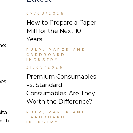
07/08/2026
How to Prepare a Paper
Mill for the Next 10
Years
mo:
PULP, PAPER AND
CARDBOARD
INDUSTRY
31/07/2026
Premium Consumables
ões
vs. Standard
Consumables: Are They
Worth the Difference?
ita
PULP, PAPER AND
CARDBOARD
muito
INDUSTRY