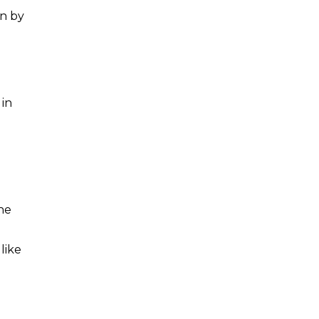
on by
 in
he
 like