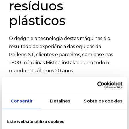
resíduos
plásticos
O design e a tecnologia destas máquinas é o
resultado da experiência das equipas da
Pellenc ST, clientes e parceiros, com base nas
1.800 máquinas Mistral instaladas em todo o
mundo nos últimos 20 anos.
Esta gama completamente revista caracteriza-
se pela sua grande flexibilidade e responde a
todas as necessidades dos centros de triagem e
Consentir
Detalhes
Sobre os cookies
do mundo da reciclagem de plástico.
#PellencST #MistralConnect #MistralCompact
Este website utiliza cookies
#MistralFilm #MistralQC #SeparaçãoOtica