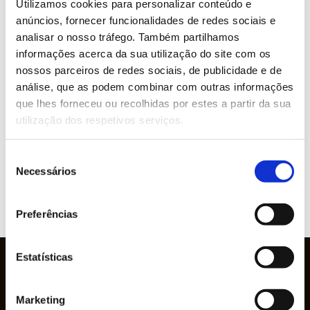
Utilizamos cookies para personalizar conteúdo e
anúncios, fornecer funcionalidades de redes sociais e
analisar o nosso tráfego. Também partilhamos
PRETENDE MAIS INFORMAÇÕES SOBRE
informações acerca da sua utilização do site com os
ESTE PRODUTO?
nossos parceiros de redes sociais, de publicidade e de
análise, que as podem combinar com outras informações
que lhes forneceu ou recolhidas por estes a partir da sua
utilização dos respetivos serviços.
Marcas representadas
Seleção
Necessários
de
consentimento
VER
Preferências
WEBSITE
Estatísticas
Marketing