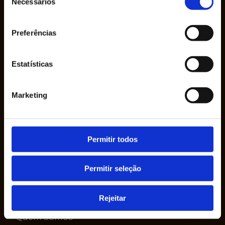
Necessários
de
consentimento
Preferências
A Empresa Ruy de Lacerda & Cª., S.A. foi
fundada em 1950 pelo Sr. Ruy de Lacerda, em
Estatísticas
seu nome, como uma empresa individual.
Marketing
Permitir todos
Permitir seleção
Sobre nós
Rejeitar
Quem Somos