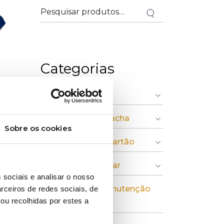
Categorias
» Indústria Gráfica
» Plásticos e Borracha
Sobre os cookies
» Pasta, Papel e Cartão
» Economia Circular
 sociais e analisar o nosso
» Instalação e Manutenção
rceiros de redes sociais, de
ou recolhidas por estes a
Industrial