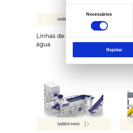
Seleção
Necessários
de
SABER MAIS
consentimento
Linhas de tratamento de
Seca
água
tér
Rejeitar
SABER MAIS