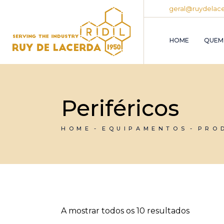
Skip
geral@ruydelace
to
the
content
HOME
QUEM
Periféricos
HOME
EQUIPAMENTOS
PRO
A mostrar todos os 10 resultados