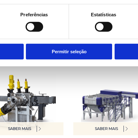
Preferências
Estatísticas
SABER MAIS
SABER MAIS
dores mecânicos &
Separadores óticos d
micos
resíduos plásticos
Permitir seleção
SABER MAIS
SABER MAIS