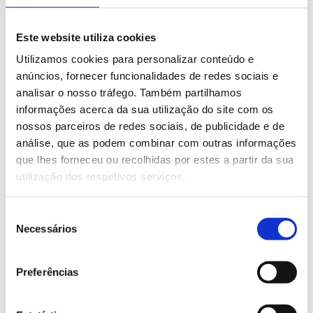
Eva Machanisse is one of the newest
Este website utiliza cookies
members of our team, having joined our
Utilizamos cookies para personalizar conteúdo e
Graphic Industry Business Unit in a commercial
anúncios, fornecer funcionalidades de redes sociais e
role. Her day-to-day work involves direct
analisar o nosso tráfego. Também partilhamos
contact with customers and the follow-up of
informações acerca da sua utilização do site com os
nossos parceiros de redes sociais, de publicidade e de
projects, helping companies connect with the
análise, que as podem combinar com outras informações
best technological solutions available on the
que lhes forneceu ou recolhidas por estes a partir da sua
market.
utilização dos respetivos serviços.
Seleção
In a constantly evolving sector, Eva has been
Necessários
de
expanding her knowledge of screen printing,
consentimento
an art that combines tradition, precision and
Preferências
advanced technology. Present in industries as
diverse as ceramics, glass, textiles, printed