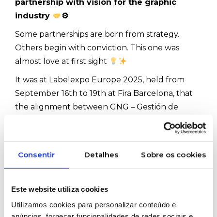
partnership with vision for the graphic
industry
⚙
Some partnerships are born from strategy.
Others begin with conviction. This one was
almost love at first sight
It was at Labelexpo Europe 2025, held from
September 16th to 19th at Fira Barcelona, that
the alignment between GNG – Gestión de
Negocios Gráficos Spain and Ruy de Lacerda
took shape. The objective was clear: to offer
more solutions to the graphic industry and
Consentir
Detalhes
Sobre os cookies
strengthen local support in Portugal
GEW (EC) Limited technology, a global
Este website utiliza cookies
reference in UV and UV LED systems for
Utilizamos cookies para personalizar conteúdo e
industrial printing and finishing, is today a key
anúncios, fornecer funcionalidades de redes sociais e