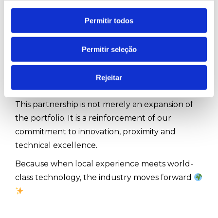
With more than seven decades working
Permitir todos
alongside the Portuguese industry, Ruy de
Lacerda knows the market in depth. We are
Permitir seleção
truly in our element when it comes to
supporting the technological evolution of the
Rejeitar
graphic sector
This partnership is not merely an expansion of
the portfolio. It is a reinforcement of our
commitment to innovation, proximity and
technical excellence.
Because when local experience meets world-
class technology, the industry moves forward