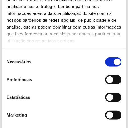
pillar of modern productivity. Instant curing,
analisar o nosso tráfego. Também partilhamos
high energy efficiency, consistent quality and
informações acerca da sua utilização do site com os
flexible integration make these solutions a true
nossos parceiros de redes sociais, de publicidade e de
driver of competitiveness
análise, que as podem combinar com outras informações
que lhes forneceu ou recolhidas por estes a partir da sua
But technology without proximity does not
utilização dos respetivos serviços.
create lasting value. The industry needs
technical support, fast response and strong
Seleção
market knowledge.
Necessários
de
This is where the partnership makes the
consentimento
difference
Preferências
The collaboration between GNG and Ruy de
Lacerda ensures structured and close support
Estatísticas
for GEW solutions in Portugal, in direct
coordination with Pedro Molina from GNG,
Marketing
guaranteeing technical vision and commitment
to the success of each project