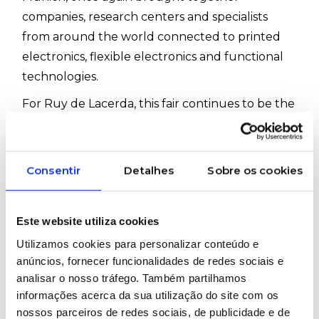
companies, research centers and specialists
from around the world connected to printed
electronics, flexible electronics and functional
technologies.
For Ruy de Lacerda, this fair continues to be the
first major moment of the year to closely follow
the sector, meet partners and understand
where technologies related to functional
Consentir
Detalhes
Sobre os cookies
printing are heading.
In this edition, the company was represented by
Este website utiliza cookies
Sérgio Pereira, who over the three days of the
Utilizamos cookies para personalizar conteúdo e
fair followed the main technological
anúncios, fornecer funcionalidades de redes sociais e
developments and maintained direct contact
analisar o nosso tráfego. Também partilhamos
with several international partners in the sector.
informações acerca da sua utilização do site com os
nossos parceiros de redes sociais, de publicidade e de