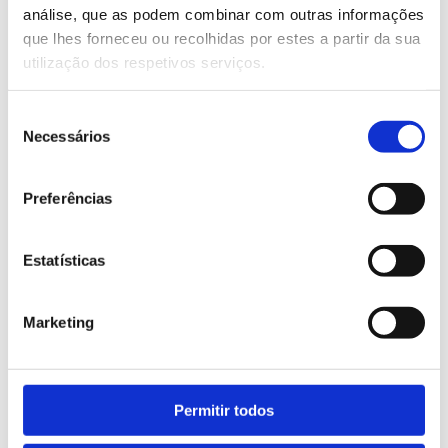
análise, que as podem combinar com outras informações
Equipment and technologies in focus
que lhes forneceu ou recolhidas por estes a partir da sua
utilização dos respetivos serviços.
Among the equipment presented, the ATMA
machine for functional printing, demonstrated
Seleção
by SPS, stood out. The solution confirms the
Necessários
de
company’s positive momentum and the
consentimento
growing market interest in functional printing
Preferências
solutions with high precision and repeatability.
Estatísticas
Another highlight that generated considerable
curiosity was the new modular machine
Marketing
presented by INO. The modular concept shows
a very practical and functional approach for
industrial applications and attracted significant
Permitir todos
interest from visitors during the exhibition.