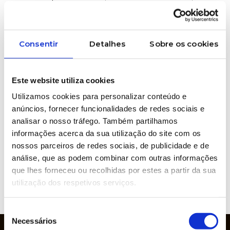
greater definition capability.
#Kiwo #Emulsions #DualCure #Diazo #Azocol
Consentir
Detalhes
Sobre os cookies
WOULD YOU LIKE MORE INFORMATION
Este website utiliza cookies
ABOUT THIS PRODUCT?
Utilizamos cookies para personalizar conteúdo e
anúncios, fornecer funcionalidades de redes sociais e
analisar o nosso tráfego. Também partilhamos
Brands represented
informações acerca da sua utilização do site com os
nossos parceiros de redes sociais, de publicidade e de
análise, que as podem combinar com outras informações
que lhes forneceu ou recolhidas por estes a partir da sua
utilização dos respetivos serviços.
VIEW
WEBSITE
Seleção
Necessários
de