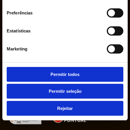
consentimento
Preferências
Estatísticas
Marketing
The company Ruy de Lacerda & Cª., S.A. was
founded in 1950 by Mr. Ruy de Lacerda, in his
Permitir todos
own name, as a sole proprietorship.
Permitir seleção
Rejeitar