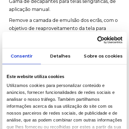
Gama de decapantes para telas serigráficas, de
aplicação manual.
Remove a camada de emulsão dos ecrãs, com o
objetivo de reaproveitamento da tela para
novas impressões. Decapantes prontos a utilizar
e altamente eficientes para todos os materiais
de exposição direta ( fotoemulsões e filmes
Consentir
Detalhes
Sobre os cookies
). Produtos inodoros, isentos de cloro e que não
danificam a tela.
Este website utiliza cookies
#Kiwo #Decapante #Pregasol
Utilizamos cookies para personalizar conteúdo e
anúncios, fornecer funcionalidades de redes sociais e
analisar o nosso tráfego. Também partilhamos
WOULD YOU LIKE MORE INFORMATION
informações acerca da sua utilização do site com os
ABOUT THIS PRODUCT?
nossos parceiros de redes sociais, de publicidade e de
análise, que as podem combinar com outras informações
que lhes forneceu ou recolhidas por estes a partir da sua